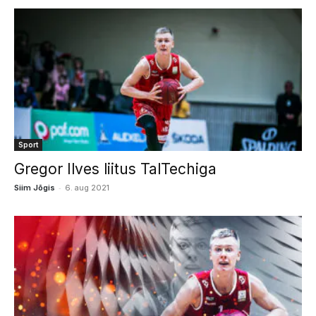
Sport
Gregor Ilves liitus TalTechiga
-
Siim Jõgis
6. aug 2021