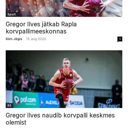
Sport
Gregor Ilves jätkab Rapla
korvpallimeeskonnas
-
Siim Jõgis
13. aug 2020
1
RS
Gregor Ilves naudib korvpalli keskmes
olemist