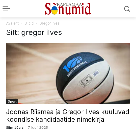
Avaleht
Sildid
Gregor ilves
Silt: gregor ilves
Sport
Joonas Riismaa ja Gregor Ilves kuuluvad
koondise kandidaatide nimekirja
-
Siim Jõgis
7. juuli 2025