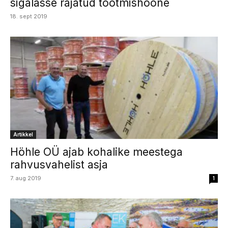
sigalasse rajatud tootmishoone
18. sept 2019
Artikkel
Höhle OÜ ajab kohalike meestega
rahvusvahelist asja
7. aug 2019
1