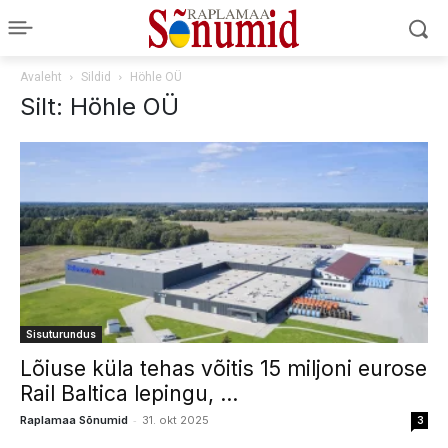
Avaleht
Sildid
Höhle OÜ
Silt: Höhle OÜ
Sisuturundus
Lõiuse küla tehas võitis 15 miljoni eurose
Rail Baltica lepingu, ...
-
Raplamaa Sõnumid
31. okt 2025
3