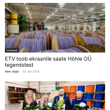
Uudised
ETV toob ekraanile saate Höhle OÜ
tegemistest
-
Siim Jõgis
25. apr 2025