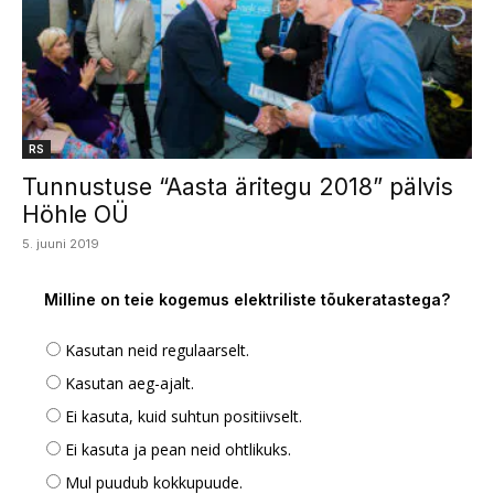
RS
Tunnustuse “Aasta äritegu 2018” pälvis
Höhle OÜ
5. juuni 2019
Milline on teie kogemus elektriliste tõukeratastega?
Kasutan neid regulaarselt.
Kasutan aeg-ajalt.
Ei kasuta, kuid suhtun positiivselt.
Ei kasuta ja pean neid ohtlikuks.
Mul puudub kokkupuude.