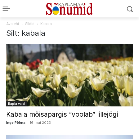
Avaleht
Sildid
Kabala
Silt: kabala
Rapla vald
Kabala mõisapargis “voolab” lillejõgi
-
Inge Põlma
16. mai 2023