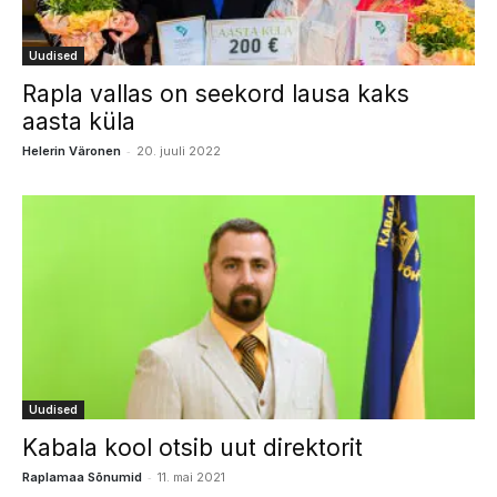
Uudised
Rapla vallas on seekord lausa kaks
aasta küla
-
Helerin Väronen
20. juuli 2022
Uudised
Kabala kool otsib uut direktorit
-
Raplamaa Sõnumid
11. mai 2021