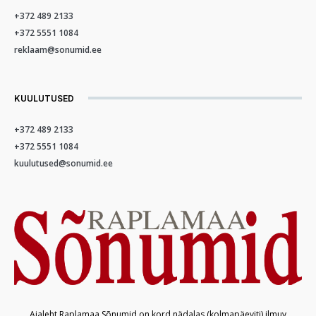
+372 489 2133
+372 5551 1084
reklaam@sonumid.ee
KUULUTUSED
+372 489 2133
+372 5551 1084
kuulutused@sonumid.ee
Ajaleht Raplamaa Sõnumid on kord nädalas (kolmapäeviti) ilmuv