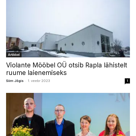
Artikkel
Violante Mööbel OÜ otsib Rapla lähistelt
ruume laienemiseks
-
Siim Jõgis
1. veebr 2023
1