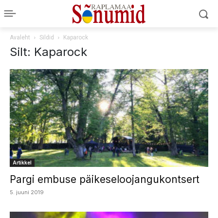
Avaleht
Sildid
Kaparock
Silt: Kaparock
Artikkel
Pargi embuse päikeseloojangukontsert
5. juuni 2019