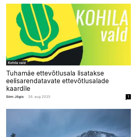
Kohila vald
Tuhamäe ettevõtlusala lisatakse
eelisarendatavate ettevõtlusalade
kaardile
-
Siim Jõgis
26. aug 2025
1