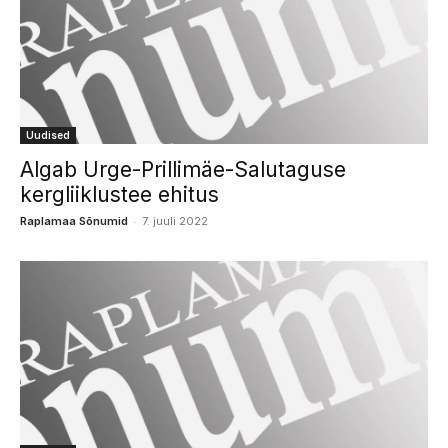
Uudised
Algab Urge-Prillimäe-Salutaguse
kergliiklustee ehitus
-
Raplamaa Sõnumid
7. juuli 2022