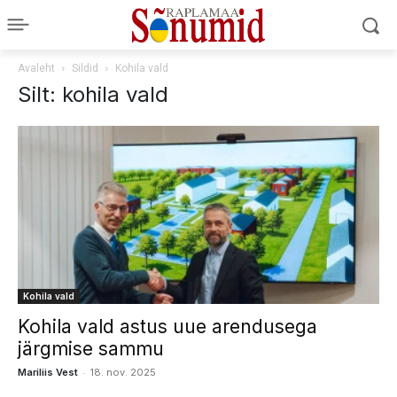
Avaleht
Sildid
Kohila vald
Silt: kohila vald
Kohila vald
Kohila vald astus uue arendusega
järgmise sammu
-
Mariliis Vest
18. nov. 2025