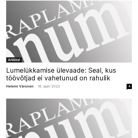
Artikkel
Lumelükkamise ülevaade: Seal, kus
töövõtjad ei vahetunud on rahulik
-
Helerin Väronen
18. jaan 2022
4