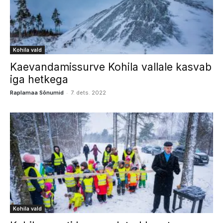
Kohila vald
Kaevandamissurve Kohila vallale kasvab
iga hetkega
-
Raplamaa Sõnumid
7. dets. 2022
Kohila vald