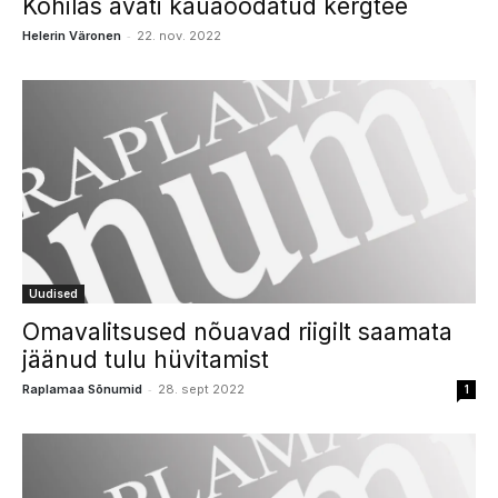
Kohilas avati kauaoodatud kergtee
-
Helerin Väronen
22. nov. 2022
Uudised
Omavalitsused nõuavad riigilt saamata
jäänud tulu hüvitamist
-
Raplamaa Sõnumid
28. sept 2022
1