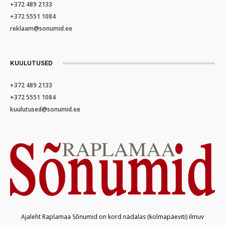
+372 489 2133
+372 5551 1084
reklaam@sonumid.ee
KUULUTUSED
+372 489 2133
+372 5551 1084
kuulutused@sonumid.ee
Ajaleht Raplamaa Sõnumid on kord nädalas (kolmapäeviti) ilmuv