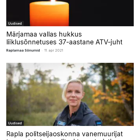
Uudised
Märjamaa vallas hukkus
liiklusõnnetuses 37-aastane ATV-juht
-
Raplamaa Sõnumid
11. apr 2021
Uudised
Rapla politseijaoskonna vanemuurijat