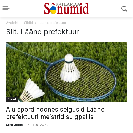
Avaleht
Sildid
Lääne prefektuur
Silt: Lääne prefektuur
Sport
Alu spordihoones selgusid Lääne
prefektuuri meistrid sulgpallis
-
Siim Jõgis
7. dets. 2022