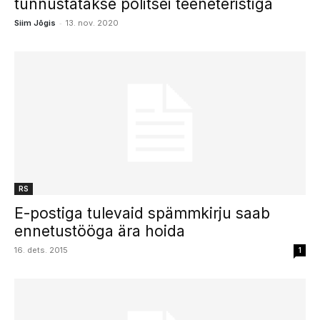
tunnustatakse politsei teeneteristiga
-
Siim Jõgis
13. nov. 2020
RS
E-postiga tulevaid spämmkirju saab
ennetustööga ära hoida
16. dets. 2015
1