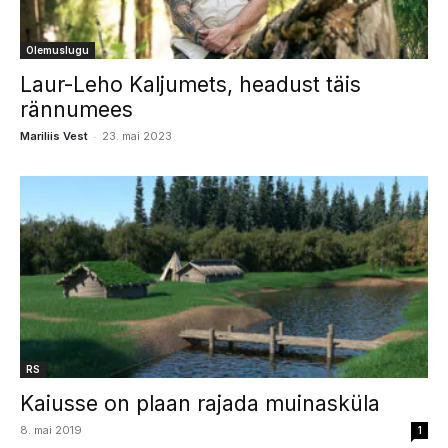
Olemuslugu
Laur-Leho Kaljumets, headust täis
rännumees
-
Mariliis Vest
23. mai 2023
RS
Kaiusse on plaan rajada muinasküla
8. mai 2019
1