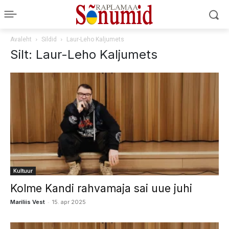
Avaleht
Sildid
Laur-Leho Kaljumets
Silt: Laur-Leho Kaljumets
Kultuur
Kolme Kandi rahvamaja sai uue juhi
-
Mariliis Vest
15. apr 2025