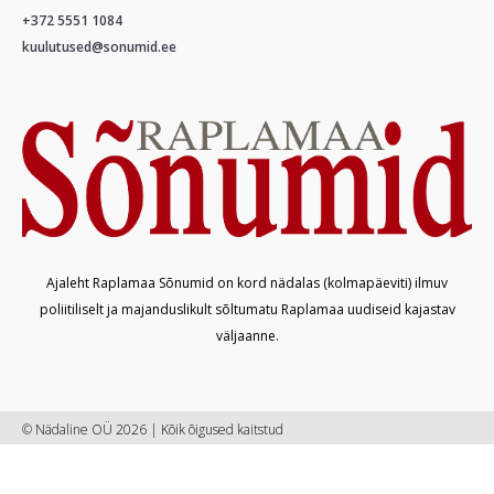
+372 5551 1084
kuulutused@sonumid.ee
Ajaleht Raplamaa Sõnumid on kord nädalas (kolmapäeviti) ilmuv
poliitiliselt ja majanduslikult sõltumatu Raplamaa uudiseid kajastav
väljaanne.
© Nädaline OÜ 2026 | Kõik õigused kaitstud