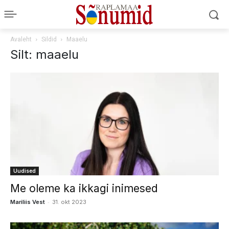
Avaleht
Sildid
Maaelu
Silt: maaelu
Uudised
Me oleme ka ikkagi inimesed
-
Mariliis Vest
31. okt 2023