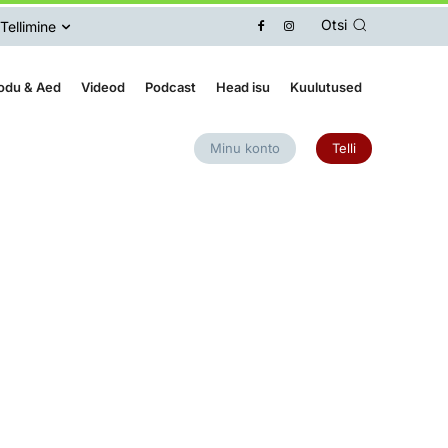
Otsi
Tellimine
odu & Aed
Videod
Podcast
Head isu
Kuulutused
Minu konto
Telli