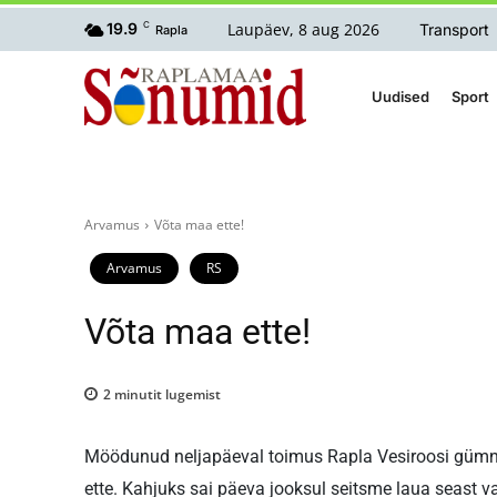
Laupäev, 8 aug 2026
19.9
C
Transport
Rapla
Uudised
Sport
Arvamus
Võta maa ette!
Arvamus
RS
Võta maa ette!
2
minutit lugemist
Möödunud neljapäeval toimus Rapla Vesiroosi gümna
ette. Kahjuks sai päeva jooksul seitsme laua seast v