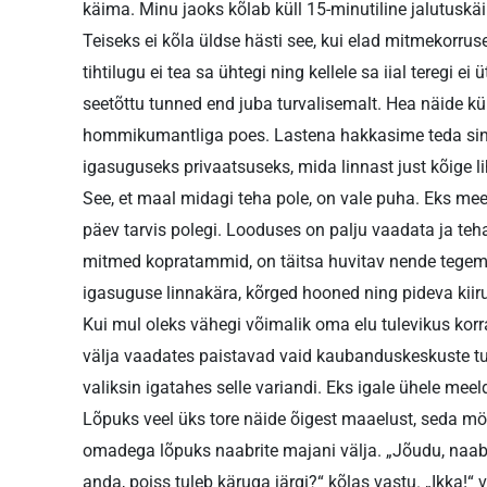
käima. Minu jaoks kõlab küll 15-minutiline jalutuskäi
Teiseks ei kõla üldse hästi see, kui elad mitmekorru
tihtilugu ei tea sa ühtegi ning kellele sa iial teregi e
seetõttu tunned end juba turvalisemalt. Hea näide kü
hommikumantliga poes. Lastena hakkasime teda sinis
igasuguseks privaatsuseks, mida linnast just kõige li
See, et maal midagi teha pole, on vale puha. Eks mee
päev tarvis polegi. Looduses on palju vaadata ja teh
mitmed kop­ratammid, on täitsa huvitav nende tegemis
igasuguse linnakära, kõrged hooned ning pideva kiir
Kui mul oleks vähegi võimalik oma elu tulevikus korr
välja vaadates paistavad vaid kaubanduskeskuste tu
valiksin igatahes selle variandi. Eks igale ühele mee
Lõpuks veel üks tore näide õigest maaelust, seda m
omadega lõpuks naabrite majani välja. „Jõudu, naabrin
anda, poiss tuleb käruga järgi?“ kõlas vastu. „Ikka!“