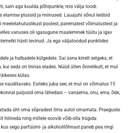
ti, sain aga kuulda põhipunkte, mis välja toodi.
s elamise plussid ja miinused. Lauajuhi sõnul leidsid
ti meelelahutuslikust poolest, parematest võimalustest ja
selles vanuses oli igasugune maaleminek tüütu ja igav
nternetki hästi levinud. Ja ega väljatoodud punktides
e ja halbadele külgedele. Sai üsna kiirelt selgeks, et
 kui seda on linnas elades. Nüüd ütlen õnnelikult, et mul
väikeses külas.
se nauditavaks. Esiteks juba see, et mul on võimalus 15
teekonnal paljusid oma lähedasi – vanaema, onu, ema, õde,
lastada üht oma sõpradest ilma autot omamata. Praeguste
 hilineda ning millele soovib võib-olla trügida
kus segu parfüümi- ja alkoholilõhnast paneb pea ringi