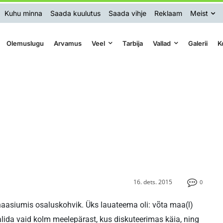
Kuhu minna
Saada kuulutus
Saada vihje
Reklaam
Meist
Olemuslugu
Arvamus
Veel
Tarbija
Vallad
Galerii
K
16. dets. 2015
0
asiumis osaluskohvik. Üks lauateema oli: võta maa(l)
alida vaid kolm meelepärast, kus diskuteerimas käia, ning