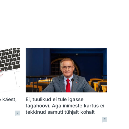
e käest,
Ei, tuulikud ei tule igasse
tagahoovi. Aga inimeste kartus ei
tekkinud samuti tühjalt kohalt
7
2