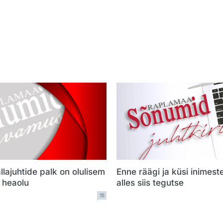
llajuhtide palk on olulisem
Enne räägi ja küsi inimest
e heaolu
alles siis tegutse
15