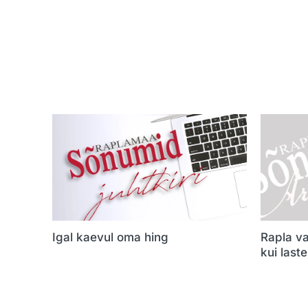
Igal kaevul oma hing
Rapla va
kui last