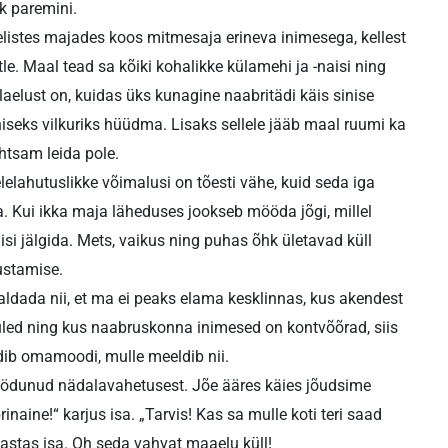
k paremini.
selistes majades koos mitmesaja erineva inimesega, kellest
i ütle. Maal tead sa kõiki kohalikke külamehi ja -naisi ning
laelust on, kuidas üks kunagine naabritädi käis sinise
eks vilkuriks hüüdma. Lisaks sellele jääb maal ruumi ka
htsam leida pole.
lelahutuslikke võimalusi on tõesti vähe, kuid seda iga
a. Kui ikka maja läheduses jookseb mööda jõgi, millel
i jälgida. Mets, vaikus ning puhas õhk ületavad küll
ustamise.
aldada nii, et ma ei peaks elama kesklinnas, kus akendest
led ning kus naabruskonna inimesed on kontvõõrad, siis
ldib omamoodi, mulle meeldib nii.
öödunud nädalavahetusest. Jõe ääres käies jõudsime
aine!“ karjus isa. „Tarvis! Kas sa mulle koti teri saad
 vastas isa. Oh seda vahvat maaelu küll!