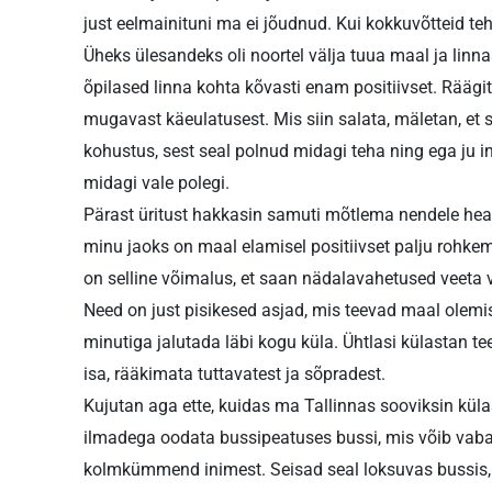
just eelmainituni ma ei jõudnud. Kui kokkuvõtteid teh
Üheks ülesandeks oli noortel välja tuua maal ja linna
õpilased linna kohta kõvasti enam positiivset. Räägi
mugavast käeulatusest. Mis siin salata, mäletan, et 
kohustus, sest seal polnud midagi teha ning ega ju i
midagi vale polegi.
Pärast üritust hakkasin samuti mõtlema nendele headel
minu jaoks on maal elamisel positiivset palju rohkem,
on selline võimalus, et saan nädalavahetused veeta 
Need on just pisikesed asjad, mis teevad maal olemi
minutiga jalutada läbi kogu küla. Ühtlasi külastan 
isa, rääkimata tuttavatest ja sõpradest.
Kujutan aga ette, kuidas ma Tallinnas sooviksin kü
ilmadega oodata bussipeatuses bussi, mis võib vabalt
kolmkümmend inimest. Seisad seal loksuvas bussis, 