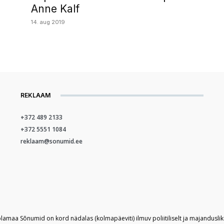
Anne Kalf
14. aug 2019
REKLAAM
+372 489 2133
+372 5551 1084
reklaam@sonumid.ee
plamaa Sõnumid on kord nädalas (kolmapäeviti) ilmuv poliitiliselt ja majandusli