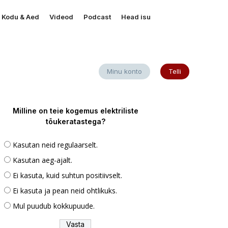
Kodu & Aed
Videod
Podcast
Head isu
Minu konto
Telli
Milline on teie kogemus elektriliste
tõukeratastega?
Kasutan neid regulaarselt.
Kasutan aeg-ajalt.
Ei kasuta, kuid suhtun positiivselt.
Ei kasuta ja pean neid ohtlikuks.
Mul puudub kokkupuude.