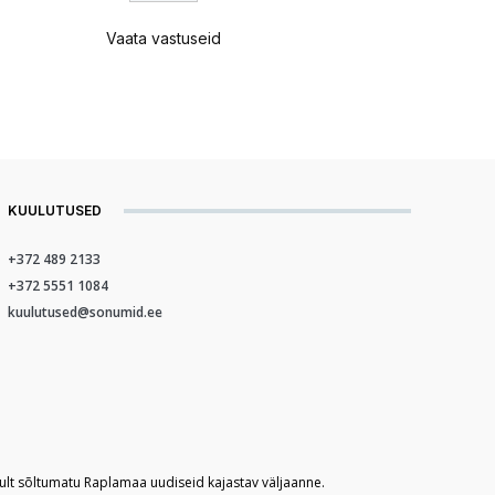
Vaata vastuseid
KUULUTUSED
+372 489 2133
+372 5551 1084
kuulutused@sonumid.ee
kult sõltumatu Raplamaa uudiseid kajastav väljaanne.