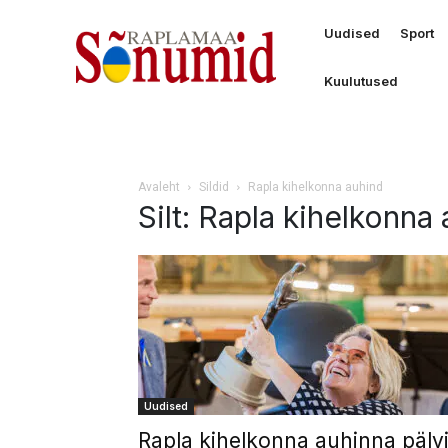
Uudised
Sport
Kuulutused
Avaleht
Sildid
Rapla kihelkonna auhind
Silt: Rapla kihelkonna
Uudised
Rapla kihelkonna auhinna pälv