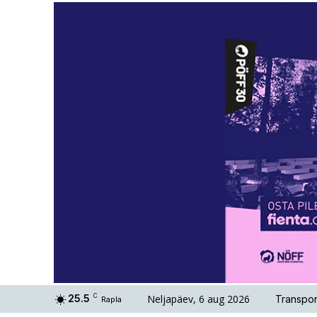
Neljapäev, 6 aug 2026
25.5
C
Transpor
Rapla