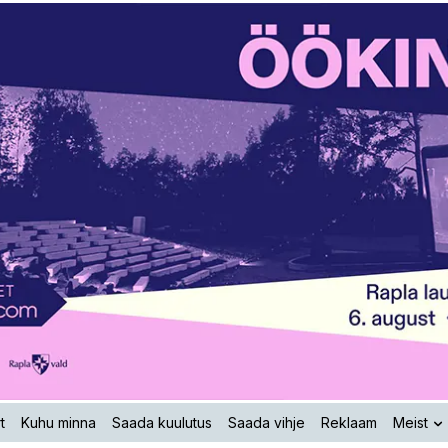
t
Kuhu minna
Saada kuulutus
Saada vihje
Reklaam
Meist