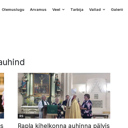
Olemuslugu
Arvamus
Veel
Tarbija
Vallad
Galerii
 auhind
RS
is
Rapla kihelkonna auhinna pälvis