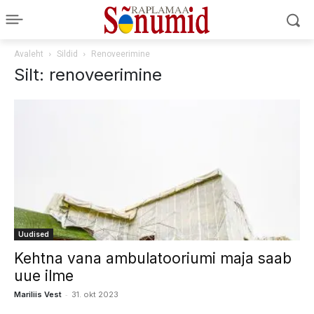
Avaleht
Sildid
Renoveerimine
Silt: renoveerimine
Uudised
Kehtna vana ambulatooriumi maja saab
uue ilme
-
Mariliis Vest
31. okt 2023