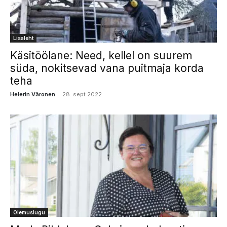
Lisaleht
Käsitöölane: Need, kellel on suurem
süda, nokitsevad vana puitmaja korda
teha
-
Helerin Väronen
28. sept 2022
Olemuslugu