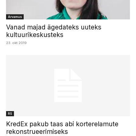
Arvamus
Vanad majad ägedateks uuteks
kultuurikeskusteks
23. okt 2019
RS
KredEx pakub taas abi korterelamute
rekonstrueerimiseks