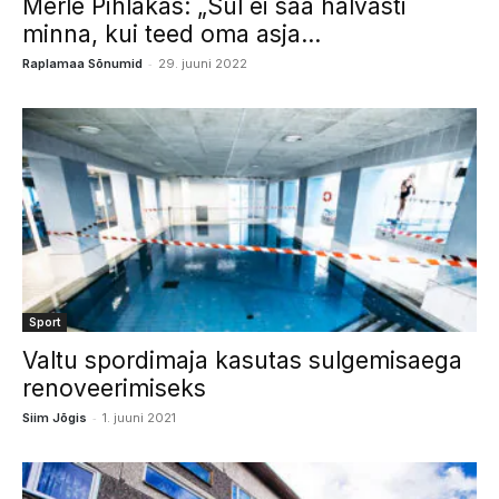
Merle Pihlakas: „Sul ei saa halvasti
minna, kui teed oma asja...
-
Raplamaa Sõnumid
29. juuni 2022
Sport
Valtu spordimaja kasutas sulgemisaega
renoveerimiseks
-
Siim Jõgis
1. juuni 2021