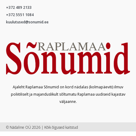
+372 489 2133
+372 5551 1084
kuulutused@sonumid.ee
Ajaleht Raplamaa Sõnumid on kord nädalas (kolmapäeviti) ilmuv
poliitiliselt ja majanduslikult sõltumatu Raplamaa uudiseid kajastav
väljaanne.
© Nädaline OÜ 2026 | Kõik õigused kaitstud