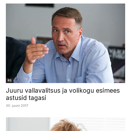
RS
Juuru vallavalitsus ja volikogu esimees
astusid tagasi
30. juuni 2017