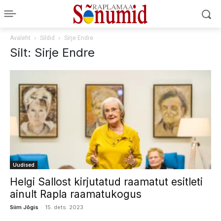
Avaleht
Sildid
Sirje Endre
Silt: Sirje Endre
Uudised
Helgi Sallost kirjutatud raamatut esitleti
ainult Rapla raamatukogus
-
Siim Jõgis
15. dets. 2023