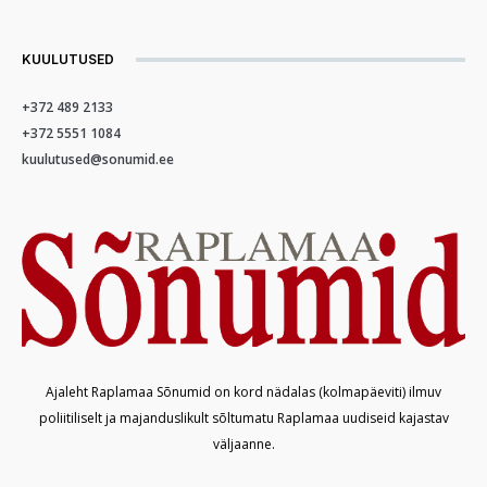
KUULUTUSED
+372 489 2133
+372 5551 1084
kuulutused@sonumid.ee
Ajaleht Raplamaa Sõnumid on kord nädalas (kolmapäeviti) ilmuv
poliitiliselt ja majanduslikult sõltumatu Raplamaa uudiseid kajastav
väljaanne.