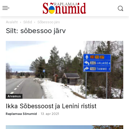
Avaleht
Sildid
Sõbessoo järv
Silt: sõbessoo järv
Arvamus
Ikka Sõbessoost ja Lenini ristist
-
Raplamaa Sõnumid
13. apr 2021