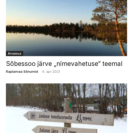
Arvamus
Sõbessoo järve „nimevahetuse” teemal
-
Raplamaa Sõnumid
6. apr 2021