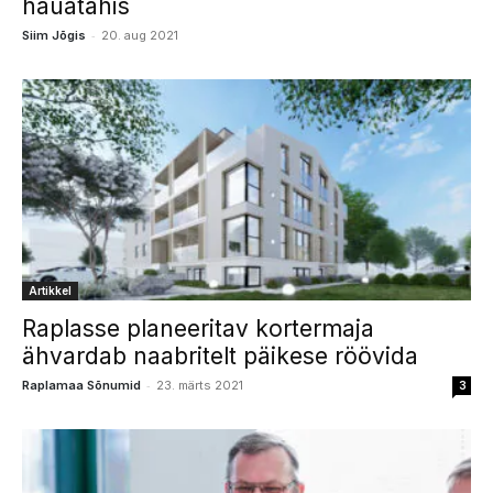
hauatähis
-
Siim Jõgis
20. aug 2021
Artikkel
Raplasse planeeritav kortermaja
ähvardab naabritelt päikese röövida
-
Raplamaa Sõnumid
23. märts 2021
3