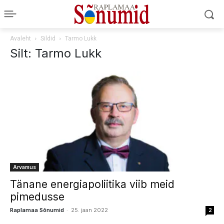
Avaleht
Sildid
Tarmo Lukk
Silt: Tarmo Lukk
Arvamus
Tänane energiapoliitika viib meid
pimedusse
-
Raplamaa Sõnumid
25. jaan 2022
2