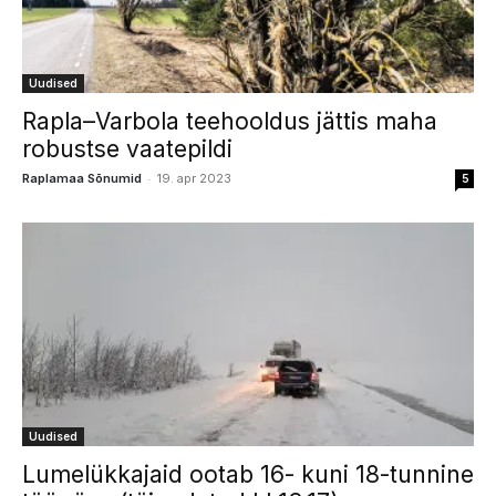
Uudised
Rapla–Varbola teehooldus jättis maha
robustse vaatepildi
-
Raplamaa Sõnumid
19. apr 2023
5
Uudised
Lumelükkajaid ootab 16- kuni 18-tunnine