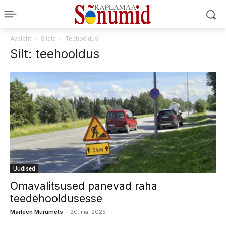
Avaleht
Sildid
Teehooldus
Silt: teehooldus
Uudised
Omavalitsused panevad raha
teedehooldusesse
-
Marleen Murumets
20. mai 2025