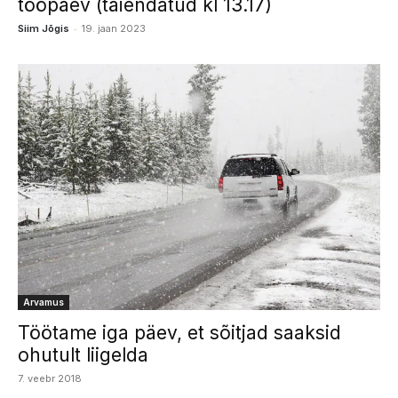
tööpäev (täiendatud kl 13.17)
-
Siim Jõgis
19. jaan 2023
Arvamus
Töötame iga päev, et sõitjad saaksid
ohutult liigelda
7. veebr 2018