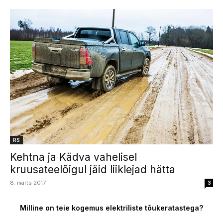
RS
Kehtna ja Kädva vahelisel
kruusateelõigul jäid liiklejad hätta
8. märts 2017
3
Milline on teie kogemus elektriliste tõukeratastega?