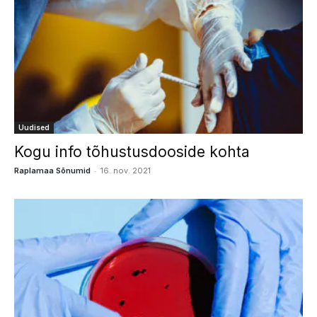
Uudised
Kogu info tõhustusdooside kohta
-
Raplamaa Sõnumid
16. nov. 2021