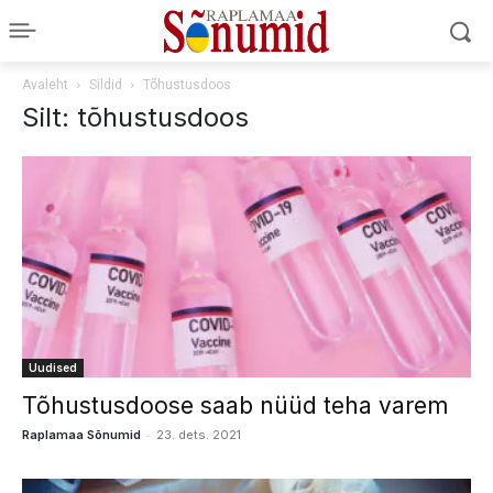
Avaleht
Sildid
Tõhustusdoos
Silt: tõhustusdoos
Uudised
Tõhustusdoose saab nüüd teha varem
-
Raplamaa Sõnumid
23. dets. 2021