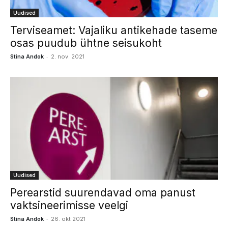
Uudised
Terviseamet: Vajaliku antikehade taseme
osas puudub ühtne seisukoht
-
Stina Andok
2. nov. 2021
Uudised
Perearstid suurendavad oma panust
vaktsineerimisse veelgi
-
Stina Andok
26. okt 2021