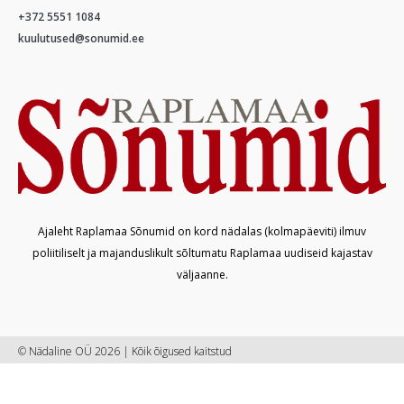
+372 5551 1084
kuulutused@sonumid.ee
Ajaleht Raplamaa Sõnumid on kord nädalas (kolmapäeviti) ilmuv
poliitiliselt ja majanduslikult sõltumatu Raplamaa uudiseid kajastav
väljaanne.
© Nädaline OÜ 2026 | Kõik õigused kaitstud