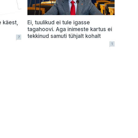
e käest,
Ei, tuulikud ei tule igasse
tagahoovi. Aga inimeste kartus ei
tekkinud samuti tühjalt kohalt
7
1