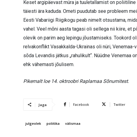
Keset argipäevast müra ja tuuletallamist on poliitili
täiesti ära kaduda. Ometi puudutab see probleem meid 
Eesti Vabariigi Riigikogu peab nimelt otsustama, mida
vahel. Veel mõni aasta tagasi oli sellega nii kiire, et põ
olevik on parim aeg lepingu jõustamiseks. Tookord ol
relvakonflikt Vasakkalda-Ukrainas oli nüri, Venemaa-
sõda Levandis jätkus „rahulikult“. Nüüdne Venemaa on
ehk vähemasti jõulisem.
Pikemalt loe 14. oktroobri Raplamaa Sõnumitest.
Facebook
Twitter
Jaga
julgeolek
poliitika
välismaa