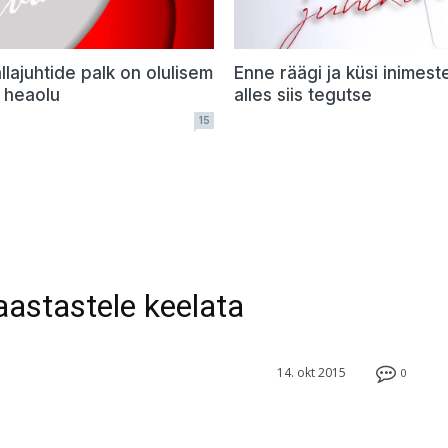
llajuhtide palk on olulisem
Enne räägi ja küsi inimest
e heaolu
alles siis tegutse
15