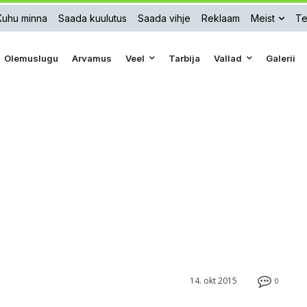
Kuhu minna
Saada kuulutus
Saada vihje
Reklaam
Meist
Te
Olemuslugu
Arvamus
Veel
Tarbija
Vallad
Galerii
14. okt 2015
0