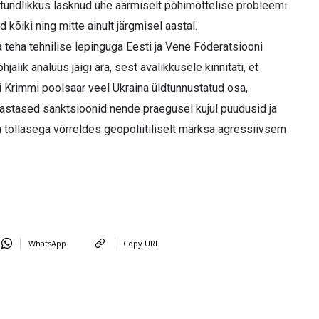
ne tundlikkus lasknud ühe äärmiselt põhimõttelise probleemi
kõiki ning mitte ainult järgmisel aastal.
 teha tehnilise lepinguga Eesti ja Vene Föderatsiooni
hjalik analüüs jäigi ära, sest avalikkusele kinnitati, et
i Krimmi poolsaar veel Ukraina üldtunnustatud osa,
vastased sanktsioonid nende praegusel kujul puudusid ja
 tollasega võrreldes geopoliitiliselt märksa agressiivsem
WhatsApp
Copy URL