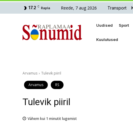
Reede, 7 aug 2026
17.2
C
Transport
Rapla
Uudised
Sport
Kuulutused
Arvamus
Tulevik piiril
Arvamus
RS
Tulevik piiril
Vähem kui 1
minutit lugemist