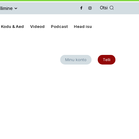
Otsi
llimine
Kodu & Aed
Videod
Podcast
Head isu
Minu konto
Telli