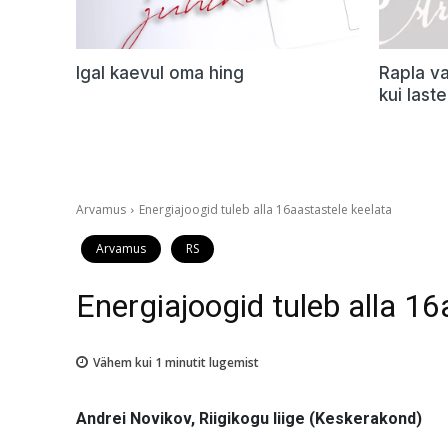
Igal kaevul oma hing
Rapla va
kui last