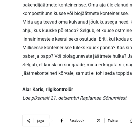
pakendijäätmete konteinerisse. Oma aja üle elanud n
kompostihunnikusse või biojäätmete konteinerisse.
Mida aga teevad oma kuivanud jõulukuusega need, ke
ahju, kus kuuske põletada? Selgub, et kuuse ostmine o
linnainimestele keeruliseks osutuda. Eriti, kui kodus 
Millisesse konteinerisse tuleks kuusk panna? Kas s
paber ja papp? Või biolagunevate jäätmete hulka? J
Selgub, et kuusk on suurjääde, mida ei koguta nii, n
jäätmekonteineri kõrvale, samuti ei tohi seda toppi
Alar Karis, riigikontrolör
Loe pikemalt 21. detsembri Raplamaa Sõnumitest
Facebook
Twitter
Jaga