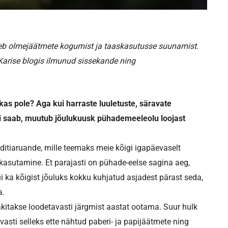
itleb olmejäätmete kogumist ja taaskasutusse suunamist.
 Karise blogis ilmunud sissekande ning
kas pole? Aga kui harraste luuletuste, säravate
bi saab, muutub jõulukuusk pühademeeleolu loojast
uditiaruande, mille teemaks meie kõigi igapäevaselt
kasutamine. Et parajasti on pühade-eelse sagina aeg,
 ka kõigist jõuluks kokku kuhjatud asjadest pärast seda,
a.
akitakse loodetavasti järgmist aastat ootama. Suur hulk
asti selleks ette nähtud paberi- ja papijäätmete ning