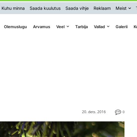
Kuhu minna
Saada kuulutus
Saada vihje
Reklaam
Meist
Olemuslugu
Arvamus
Veel
Tarbija
Vallad
Galerii
K
20. dets. 2016
0