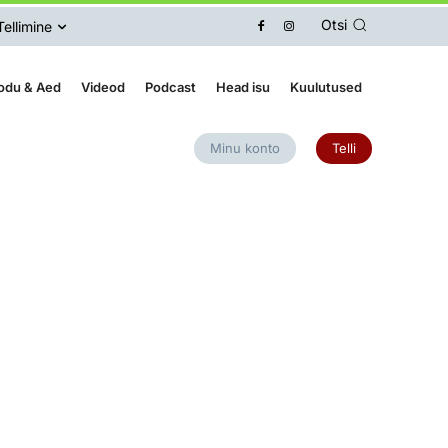
Otsi
Tellimine
odu & Aed
Videod
Podcast
Head isu
Kuulutused
Minu konto
Telli