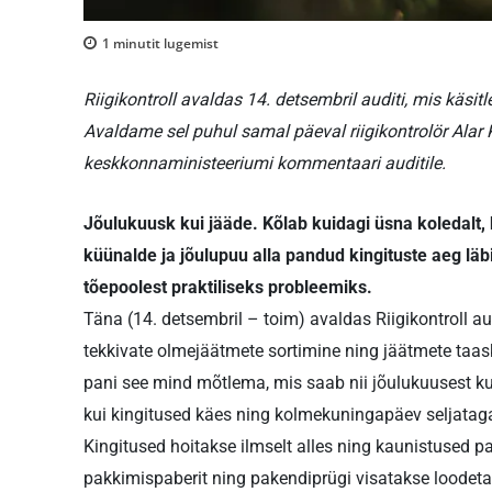
1
minutit lugemist
Riigikontroll avaldas 14. detsembril auditi, mis käs
Avaldame sel puhul samal päeval riigikontrolör Alar
keskkonnaministeeriumi kommentaari auditile.
Jõulukuusk kui jääde. Kõlab kuidagi üsna koledalt, 
küünalde ja jõulupuu alla pandud kingituste aeg lä
tõepoolest praktiliseks probleemiks.
Täna (14. detsembril – toim) avaldas Riigikontroll a
tekkivate olmejäätmete sortimine ning jäätmete taas
pani see mind mõtlema, mis saab nii jõulukuusest kui
kui kingitused käes ning kolmekuningapäev seljatag
Kingitused hoitakse ilmselt alles ning kaunistused p
pakkimispaberit ning pakendiprügi visatakse loodetav