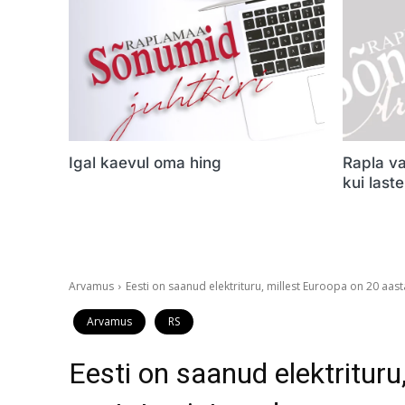
Igal kaevul oma hing
Rapla va
kui last