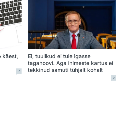
e käest,
Ei, tuulikud ei tule igasse
tagahoovi. Aga inimeste kartus ei
tekkinud samuti tühjalt kohalt
7
2