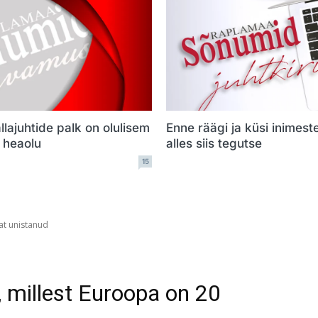
llajuhtide palk on olulisem
Enne räägi ja küsi inimest
e heaolu
alles siis tegutse
15