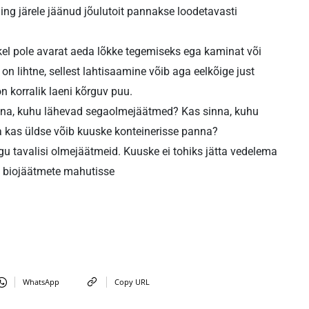
ing järele jäänud jõulutoit pannakse loodetavasti
l pole avarat aeda lõkke tegemiseks ega kaminat või
n lihtne, sellest lahtisaamine võib aga eelkõige just
on korralik laeni kõrguv puu.
inna, kuhu lähevad segaolmejäätmed? Kas sinna, kuhu
a kas üldse võib kuuske konteinerisse panna?
agu tavalisi olmejäätmeid. Kuuske ei tohiks jätta vedelema
da biojäätmete mahutisse
WhatsApp
Copy URL