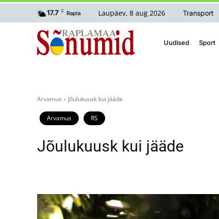
Laupäev, 8 aug 2026
17.7
C
Transport
Rapla
Uudised
Sport
Arvamus
Jõulukuusk kui jääde
Arvamus
RS
Jõulukuusk kui jääde