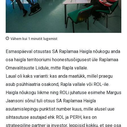
Vähem kui 1
minutit lugemist
Esmaspäeval otsustas SA Raplamaa Haigla nõukogu anda
osa haigla territooriumi hoonestusõigusest üle Raplamaa
Omavalitsuste Liidule, mitte Rapla vallale.
Laual oli kaks varianti: kas anda maatükk, millel praegu
asub psühhiaatria osakond, Rapla vallale või ROL-ile.
Haigla nõukogu liikme ning ROLi juhatuse esimehe Margus
Jaansoni sõnul tuli otsus SA Raplamaa Haigla
asutamislepingu punktist number kuus, mille alusel uue
sihtasutuse asutajad ehk ROL ja PERH, kes on
strateegiline partner ja investor, leppisid kokku, et see osa