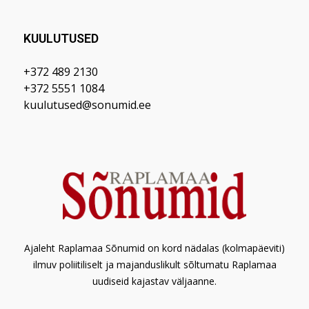
KUULUTUSED
+372 489 2130
+372 5551 1084
kuulutused@sonumid.ee
Ajaleht Raplamaa Sõnumid on kord nädalas (kolmapäeviti)
ilmuv poliitiliselt ja majanduslikult sõltumatu Raplamaa
uudiseid kajastav väljaanne.