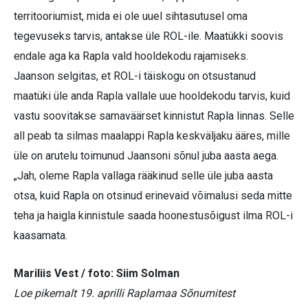
territooriumist, mida ei ole uuel sihtasutusel oma
tegevuseks tarvis, antakse üle ROL-ile. Maatükki soovis
endale aga ka Rapla vald hooldekodu rajamiseks.
Jaanson selgitas, et ROL-i täiskogu on otsustanud
maatüki üle anda Rapla vallale uue hooldekodu tarvis, kuid
vastu soovitakse samaväärset kinnistut Rapla linnas. Selle
all peab ta silmas maalappi Rapla keskväljaku ääres, mille
üle on arutelu toimunud Jaansoni sõnul juba aasta aega.
„Jah, oleme Rapla vallaga rääkinud selle üle juba aasta
otsa, kuid Rapla on otsinud erinevaid võimalusi seda mitte
teha ja haigla kinnistule saada hoonestusõigust ilma ROL-i
kaasamata.
Mariliis Vest / foto: Siim Solman
Loe pikemalt 19. aprilli Raplamaa Sõnumitest