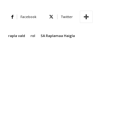
Facebook
Twitter
rapla vald
rol
SA Raplamaa Haigla