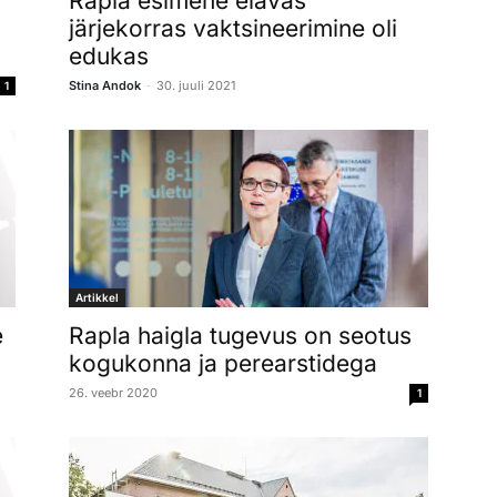
Rapla esimene elavas
järjekorras vaktsineerimine oli
edukas
-
Stina Andok
30. juuli 2021
1
Artikkel
Rapla haigla tugevus on seotus
e
kogukonna ja perearstidega
26. veebr 2020
1