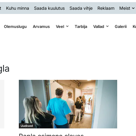
t
Kuhu minna
Saada kuulutus
Saada vihje
Reklaam
Meist
Olemuslugu
Arvamus
Veel
Tarbija
Vallad
Galerii
K
gla
Uudised