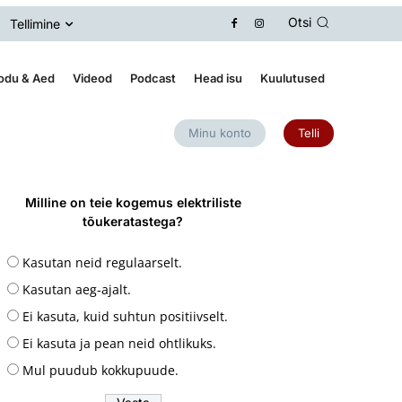
Otsi
Tellimine
odu & Aed
Videod
Podcast
Head isu
Kuulutused
Minu konto
Telli
Milline on teie kogemus elektriliste
tõukeratastega?
Kasutan neid regulaarselt.
Kasutan aeg-ajalt.
Ei kasuta, kuid suhtun positiivselt.
Ei kasuta ja pean neid ohtlikuks.
Mul puudub kokkupuude.