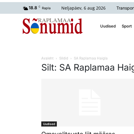
Neljapäev, 6 aug 2026
18.8
C
Transpor
Rapla
Uudised
Sport
Avaleht
Sildid
SA Raplamaa Haigla
Silt: SA Raplamaa Hai
Uudised