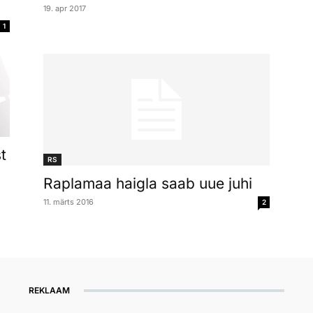
19. apr 2017
1
t
RS
Raplamaa haigla saab uue juhi
11. märts 2016
2
REKLAAM