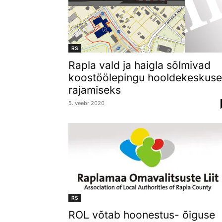
RS
Rapla vald ja haigla sõlmivad
koostöölepingu hooldekeskuse
rajamiseks
5. veebr 2020
RS
ROL võtab hoonestus- õiguse