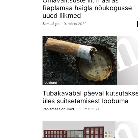
Omavalitsuste liit määras
Raplamaa haigla nõukogusse
uued liikmed
-
Siim Jõgis
9. märts 2022
Uudised
Tubakavabal päeval kutsutaks
üles suitsetamisest loobuma
-
Raplamaa Sõnumid
30. mai 2021