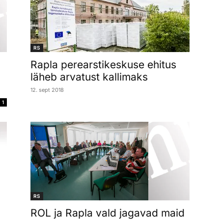
RS
Rapla perearstikeskuse ehitus
läheb arvatust kallimaks
12. sept 2018
1
RS
ROL ja Rapla vald jagavad maid