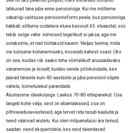
see on üks peamisi põhjusi, miks inimesed tööturult
lahkuvad täna juba enne pensioniiga. Kui me mõtleme
vabariigi valitsuse pensionireformi peale, kus pensioniiga
hakkab sõltuma oodatava eluea kasvust 65. eluaastal, siis
tekib selge vahe: inimesed tegelikult ei jaksa, aga me
ootaksime, et nad töötaksid kauem. Neljas teema, mida
me kutsume kohanemiseks, koosneb kahest osast. Üks
on see, kuidas riik saaks teha võimalikult arusaadavaks
vananemise ja teisalt, kuidas nende põlvkondade, kes
jäävad tänaste kuni 40-aastaste ja juba pensionil olijate
vahele, toimetulekut parandada.
Alustasime ideekorjega. Laekus 70-80 ettepanekut. Osa
langeb kohe välja, sest on ebamäärased, osa on
põhiseadusevastased, aga tervet rida tasub kaaluda ja
need väärivad arutelu. Kui olen mõjuanalüüsi ära teinud,
saadan need ekspertidele, kes neid täiendavad.