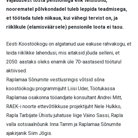
vajadusest tõsta pensioniiga ehk teisisõnu,
noorematel põlvkondadel tuleb leppida teadmisega,
et töötada tuleb niikaua, kui vähegi tervist on, ja
riiklikule (elamisväärsele) pensionile loota ei tasu.
Eesti Koostöökogu on algatanud uue eakuse rahvakogu, et
leida riiklikke lahendusi, mis aitaksid jõuda selleni, et
2050. aastaks oleks enamik üle 70-aastaseid tööturul
aktiivsed.
Raplamaa Sõnumite vestlusringis võtsid sõna
koostöökogu programmijuht Liisi Uder, Töötukassa
Raplamaa osakonna tööandjate konsultant Andrei Mitt,
RAEK-i noorte ettevõtlikkuse projektijuht Nele Hulkko,
Rapla Tarbijate Ühistu juhatuse liige Väino Sassi, Rapla
valla sotsiaalnõunik Inna Tamm ja Raplamaa Sõnumite
ajakirjanik Siim Jõgis.