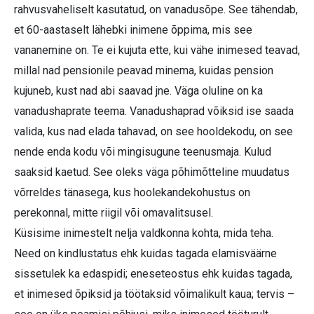
rahvusvaheliselt kasutatud, on vanadusõpe. See tähendab,
et 60-aastaselt lähebki inimene õppima, mis see
vananemine on. Te ei kujuta ette, kui vähe inimesed teavad,
millal nad pensionile peavad minema, kuidas pension
kujuneb, kust nad abi saavad jne. Väga oluline on ka
vanadushaprate teema. Vanadushaprad võiksid ise saada
valida, kus nad elada tahavad, on see hooldekodu, on see
nende enda kodu või mingisugune teenusmaja. Kulud
saaksid kaetud. See oleks väga põhimõtteline muudatus
võrreldes tänasega, kus hoolekandekohustus on
perekonnal, mitte riigil või omavalitsusel.
Küsisime inimestelt nelja valdkonna kohta, mida teha.
Need on kindlustatus ehk kuidas tagada elamisväärne
sissetulek ka edaspidi; eneseteostus ehk kuidas tagada,
et inimesed õpiksid ja töötaksid võimalikult kaua; tervis –