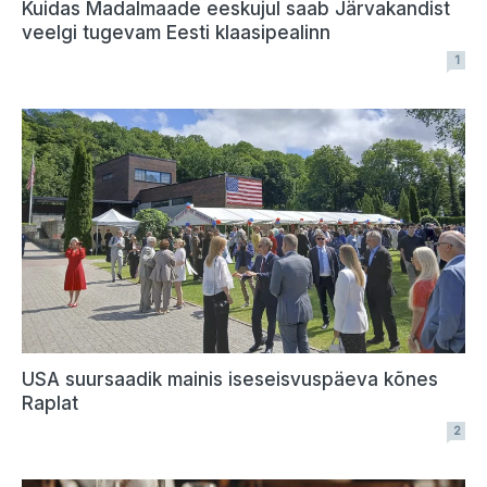
Kuidas Madalmaade eeskujul saab Järvakandist
veelgi tugevam Eesti klaasipealinn
1
USA suursaadik mainis iseseisvuspäeva kõnes
Raplat
2