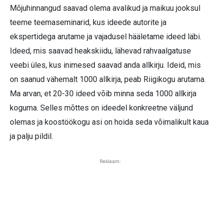
Mõjuhinnangud saavad olema avalikud ja maikuu jooksul
teeme teemaseminarid, kus ideede autorite ja
ekspertidega arutame ja vajadusel hääletame ideed läbi.
Ideed, mis saavad heakskiidu, lähevad rahvaalgatuse
veebi üles, kus inimesed saavad anda allkirju. Ideid, mis
on saanud vähemalt 1000 allkirja, peab Riigikogu arutama.
Ma arvan, et 20-30 ideed võib minna seda 1000 allkirja
koguma. Selles mõttes on ideedel konkreetne väljund
olemas ja koostöökogu asi on hoida seda võimalikult kaua
ja palju pildil.
Reklaam: