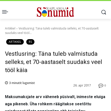
Artikkel
Vestlusring: Täna tuleb valmistuda selleks, et 70-aastaselt
suudaks veel tööl...
ARTIKKEL
RS
Vestlusring: Täna tuleb valmistuda
selleks, et 70-aastaselt suudaks veel
tööl käia
3
minutit lugemist
26. apr 2017
0
Maksumaksjate arv väheneb püsivalt, inimeste eluiga
aga pikeneb. Üha rohkem räägitakse seetõttu