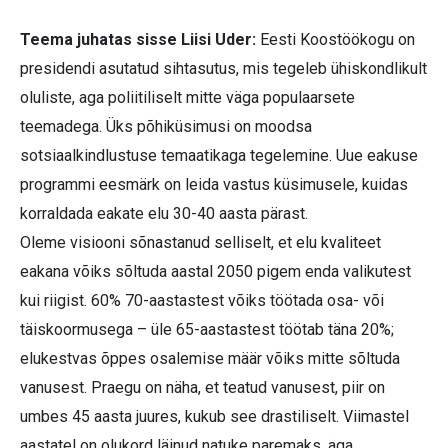
Teema juhatas sisse Liisi Uder:
Eesti Koostöökogu on
presidendi asutatud sihtasutus, mis tegeleb ühiskondlikult
oluliste, aga poliitiliselt mitte väga populaarsete
teemadega. Üks põhiküsimusi on moodsa
sotsiaalkindlustuse temaatikaga tegelemine. Uue eakuse
programmi eesmärk on leida vastus küsimusele, kuidas
korraldada eakate elu 30-40 aasta pärast.
Oleme visiooni sõnastanud selliselt, et elu kvaliteet
eakana võiks sõltuda aastal 2050 pigem enda valikutest
kui riigist. 60% 70-aastastest võiks töötada osa- või
täiskoormusega – üle 65-aastastest töötab täna 20%;
elukestvas õppes osalemise määr võiks mitte sõltuda
vanusest. Praegu on näha, et teatud vanusest, piir on
umbes 45 aasta juures, kukub see drastiliselt. Viimastel
aastatel on olukord läinud natuke paremaks, aga