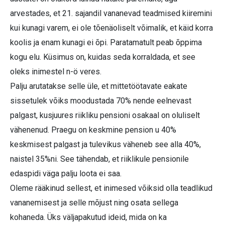
arvestades, et 21. sajandil vananevad teadmised kiiremini
kui kunagi varem, ei ole tõenäoliselt võimalik, et käid korra
koolis ja enam kunagi ei õpi. Paratamatult peab õppima
kogu elu. Küsimus on, kuidas seda korraldada, et see
oleks inimestel n-ö veres.
Palju arutatakse selle üle, et mittetöötavate eakate
sissetulek võiks moodustada 70% nende eelnevast
palgast, kusjuures riikliku pensioni osakaal on oluliselt
vähenenud. Praegu on keskmine pension u 40%
keskmisest palgast ja tulevikus väheneb see alla 40%,
naistel 35%ni. See tähendab, et riiklikule pensionile
edaspidi väga palju loota ei saa.
Oleme rääkinud sellest, et inimesed võiksid olla teadlikud
vananemisest ja selle mõjust ning osata sellega
kohaneda. Üks väljapakutud ideid, mida on ka