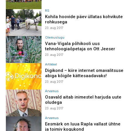
RS
Kohila hoovide päev üllatas kohvikute
rohkusega
23. aug 2017
Olemuslugu
Vana-Vigala põhikooli uus
tehnoloogiaõpetaja on Ott Jeeser
23. aug 2017
Artikkel
Digikond – kiire internet omavalitsuse
abiga kõigile kättesaadavaks!
23. aug 2017
Arvamus
Osavald aitab inimestel harjuda uute
oludega
23. aug 2017
Arvamus
Eesmärk on luua Rapla vallast ühtne
ja toimiv kogukond