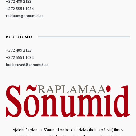
+372 489 2133
+372 5551 1084
reklaam@sonumid.ee
KUULUTUSED
+372 489 2133
+372 5551 1084
kuulutused@sonumid.ee
Ajaleht Raplamaa Sõnumid on kord nädalas (kolmapäeviti) ilmuv