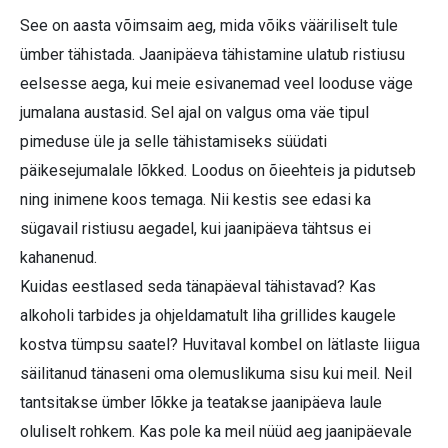
See on aasta võimsaim aeg, mida võiks vääriliselt tule
ümber tähistada. Jaanipäeva tähistamine ulatub ristiusu
eelsesse aega, kui meie esivanemad veel looduse väge
jumalana austasid. Sel ajal on valgus oma väe tipul
pimeduse üle ja selle tähistamiseks süüdati
päikesejumalale lõkked. Loodus on õieehteis ja pidutseb
ning inimene koos temaga. Nii kestis see edasi ka
sügavail ristiusu aegadel, kui jaanipäeva tähtsus ei
kahanenud.
Kuidas eestlased seda tänapäeval tähistavad? Kas
alkoholi tarbides ja ohjeldamatult liha grillides kaugele
kostva tümpsu saatel? Huvitaval kombel on lätlaste liigua
säilitanud tänaseni oma olemuslikuma sisu kui meil. Neil
tantsitakse ümber lõkke ja teatakse jaanipäeva laule
oluliselt rohkem. Kas pole ka meil nüüd aeg jaanipäevale