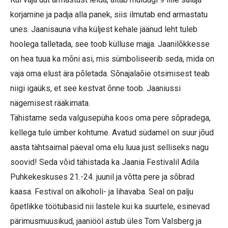
korjamine ja padja alla panek, siis ilmutab end armastatu
unes. Jaanisauna viha küljest kehale jäänud leht tuleb
hoolega talletada, see toob külluse majja. Jaanilõkkesse
on hea tuua ka mõni asi, mis sümboliseerib seda, mida on
vaja oma elust ära põletada. Sõnajalaõie otsimisest teab
niigi igaüks, et see kestvat õnne toob. Jaaniussi
nägemisest rääkimata.
Tähistame seda valgusepüha koos oma pere sõpradega,
kellega tule ümber kohtume. Avatud südamel on suur jõud
aasta tähtsaimal päeval oma elu luua just selliseks nagu
soovid! Seda võid tähistada ka Jaania Festivalil Adila
Puhkekeskuses 21.-24. juunil ja võtta pere ja sõbrad
kaasa. Festival on alkoholi- ja lihavaba. Seal on palju
õpetlikke töötubasid nii lastele kui ka suurtele, esinevad
pärimusmuusikud, jaaniööl astub üles Tom Vals­berg ja