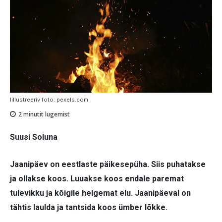
Iillustreeriv foto: pexels.com
2
minutit lugemist
Suusi Soluna
Jaanipäev on eestlaste päikesepüha. Siis puhatakse
ja ollakse koos. Luuakse koos endale paremat
tulevikku ja kõigile helgemat elu. Jaanipäeval on
tähtis laulda ja tantsida koos ümber lõkke.