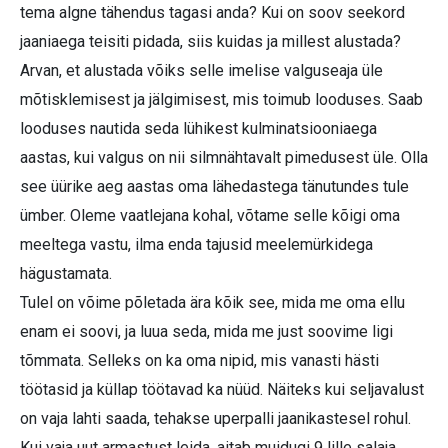
tema algne tähendus tagasi anda? Kui on soov seekord
jaaniaega teisiti pidada, siis kuidas ja millest alustada?
Arvan, et alustada võiks selle imelise valguseaja üle
mõtisklemisest ja jälgimisest, mis toimub looduses. Saab
looduses nautida seda lühikest kulminatsiooniaega
aastas, kui valgus on nii silmnähtavalt pimedusest üle. Olla
see üürike aeg aastas oma lähedastega tänutundes tule
ümber. Oleme vaatlejana kohal, võtame selle kõigi oma
meeltega vastu, ilma enda tajusid meelemürkidega
hägustamata.
Tulel on võime põletada ära kõik see, mida me oma ellu
enam ei soovi, ja luua seda, mida me just soovime ligi
tõmmata. Selleks on ka oma nipid, mis vanasti hästi
töötasid ja küllap töötavad ka nüüd. Näiteks kui seljavalust
on vaja lahti saada, tehakse uperpalli jaanikastesel rohul.
Kui vaja uut armastust leida, aitab muidugi 9 lille salaja