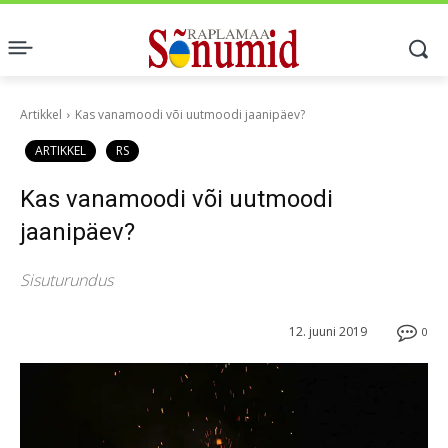
Artikkel
Kas vanamoodi või uutmoodi jaanipäev?
ARTIKKEL
RS
Kas vanamoodi või uutmoodi
jaanipäev?
Sisuturundus
12. juuni 2019
0