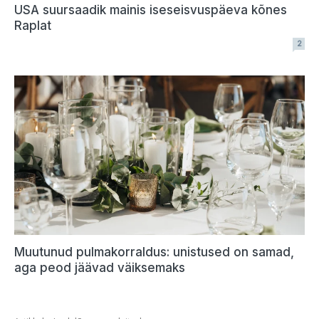
USA suursaadik mainis iseseisvuspäeva kõnes
Raplat
2
Muutunud pulmakorraldus: unistused on samad,
aga peod jäävad väiksemaks