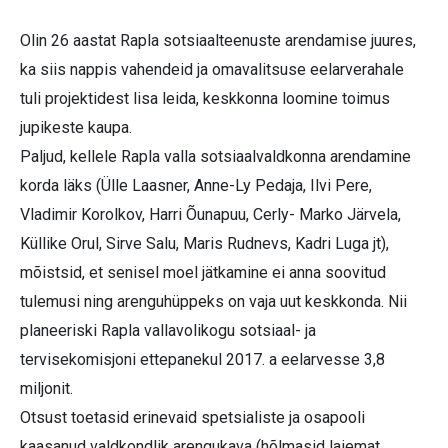
Olin 26 aastat Rapla sotsiaalteenuste arendamise juures,
ka siis nappis vahendeid ja omavalitsuse eelarverahale
tuli projektidest lisa leida, keskkonna loomine toimus
jupikeste kaupa.
Paljud, kellele Rapla valla sotsiaalvaldkonna arendamine
korda läks (Ülle Laasner, Anne-Ly Pedaja, Ilvi Pere,
Vladimir Korolkov, Harri Õunapuu, Cerly- Marko Järvela,
Küllike Orul, Sirve Salu, Maris Rudnevs, Kadri Luga jt),
mõistsid, et senisel moel jätkamine ei anna soovitud
tulemusi ning arenguhüppeks on vaja uut keskkonda. Nii
planeeriski Rapla vallavolikogu sotsiaal- ja
tervisekomisjoni ettepanekul 2017. a eelarvesse 3,8
miljonit.
Otsust toetasid erinevaid spetsialiste ja osapooli
kaasanud valdkondlik arengukava (hõlmasid laiemat