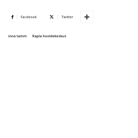
Facebook
Twitter
inna tamm
Rapla hooldekeskus