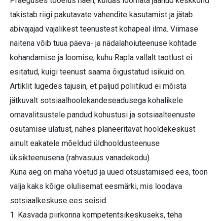
Praeguses tööelus näen, kuidas loomata jäänud keskkond
takistab riigi pakutavate vahendite kasutamist ja jätab
abivajajad vajalikest teenustest kohapeal ilma. Viimase
näitena võib tuua päeva- ja nädalahoiuteenuse kohtade
kohandamise ja loomise, kuhu Rapla vallalt taotlust ei
esitatud, kuigi teenust saama õigustatud isikuid on.
Artiklit lugedes tajusin, et paljud poliitikud ei mõista
jätkuvalt sotsiaalhoolekandeseadusega kohalikele
omavalitsustele pandud kohustusi ja sotsiaalteenuste
osutamise ulatust, nähes planeeritavat hooldekeskust
ainult eakatele mõeldud üldhooldusteenuse
üksikteenusena (rahvasuus vanadekodu).
Kuna aeg on maha võetud ja uued otsustamised ees, toon
välja kaks kõige olulisemat eesmärki, mis loodava
sotsiaalkeskuse ees seisid:
1. Kasvada piirkonna kompetentsikeskuseks, teha