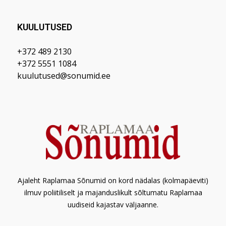
KUULUTUSED
+372 489 2130
+372 5551 1084
kuulutused@sonumid.ee
Ajaleht Raplamaa Sõnumid on kord nädalas (kolmapäeviti)
ilmuv poliitiliselt ja majanduslikult sõltumatu Raplamaa
uudiseid kajastav väljaanne.