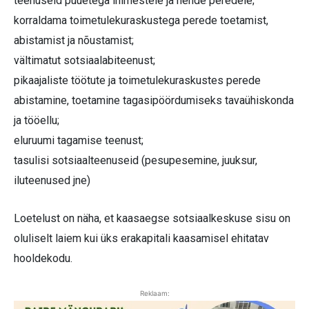
teenuseid puuetega inimestele ja nende peredele;
korraldama toimetulekuraskustega perede toetamist,
abistamist ja nõustamist;
vältimatut sotsiaalabiteenust;
pikaajaliste töötute ja toimetulekuraskustes perede
abistamine, toetamine tagasipöördumiseks tavaühiskonda
ja tööellu;
eluruumi tagamise teenust;
tasulisi sotsiaalteenuseid (pesupesemine, juuksur,
iluteenused jne)
Loetelust on näha, et kaasaegse sotsiaalkeskuse sisu on
oluliselt laiem kui üks erakapitali kaasamisel ehitatav
hooldekodu.
Reklaam: