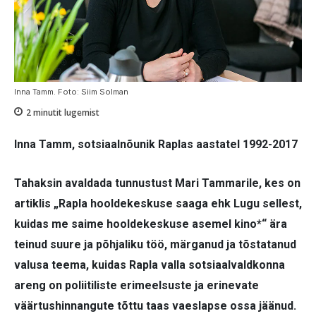
Inna Tamm. Foto: Siim Solman
2
minutit lugemist
Inna Tamm,
sotsiaalnõunik Raplas aastatel 1992-2017
Tahaksin avaldada tunnustust Mari Tammarile, kes on
artiklis „Rapla hooldekeskuse saaga ehk Lugu sellest,
kuidas me saime hooldekeskuse asemel kino*“ ära
teinud suure ja põhjaliku töö, märganud ja tõstatanud
valusa teema, kuidas Rapla valla sotsiaalvaldkonna
areng on poliitiliste erimeelsuste ja erinevate
väärtushinnangute tõttu taas vaeslapse ossa jäänud.