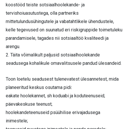
koostööd teiste sotsiaalhoolekande- ja
tervishoiuasutustega, olla partneriks
mittetulundusühingutele ja vabatahtlikele ühendustele,
kelle tegevused on suunatud eri riskigruppide toimetuleku
parandamisele, tagades nii sotsiaaltöö kvaliteedi ja
arengu.
2. Täita võimalikult paljusid sotsiaalhoolekande
seadusega kohalikule omavalitsusele pandud ülesandeid.
Toon loetelu seadusest tulenevatest ülesannetest, mida
planeeritud keskus osutama pidi:
eakate hoolekannet, sh koduabi ja koduteenuseid;
päevakeskuse teenust;
hoolekandeteenuseid psüühilise erivajadusega
inimestele;