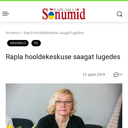
Arvamus
Rapla hooldekeskuse saagat lugedes
ARVAMUS
RS
Rapla hooldekeskuse saagat lugedes
12. juuni 2019
0