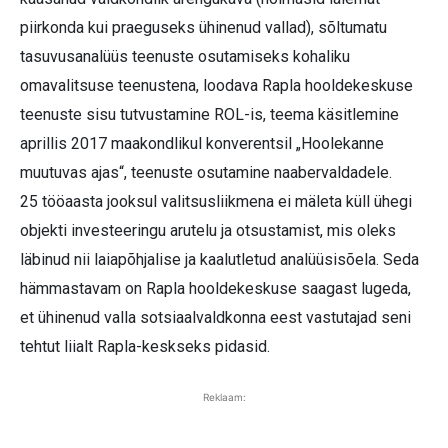
piirkonda kui praeguseks ühinenud vallad), sõltumatu
tasuvusanalüüs teenuste osutamiseks kohaliku
omavalitsuse teenustena, loodava Rapla hooldekeskuse
teenuste sisu tutvustamine ROL-is, teema käsitlemine
aprillis 2017 maakondlikul konverentsil „Hoolekanne
muutuvas ajas“, teenuste osutamine naabervaldadele.
25 tööaasta jooksul valitsusliikmena ei mäleta küll ühegi
objekti investeeringu arutelu ja otsustamist, mis oleks
läbinud nii laiapõhjalise ja kaalutletud analüüsisõela. Seda
hämmastavam on Rapla hooldekeskuse saagast lugeda,
et ühinenud valla sotsiaalvaldkonna eest vastutajad seni
tehtut liialt Rap­la-keskseks pidasid.
Reklaam: