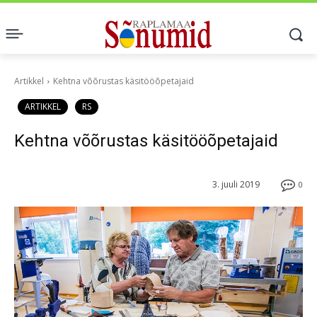
Artikkel
Kehtna võõrustas käsitööõpetajaid
ARTIKKEL
RS
Kehtna võõrustas käsitööõpetajaid
3. juuli 2019
0