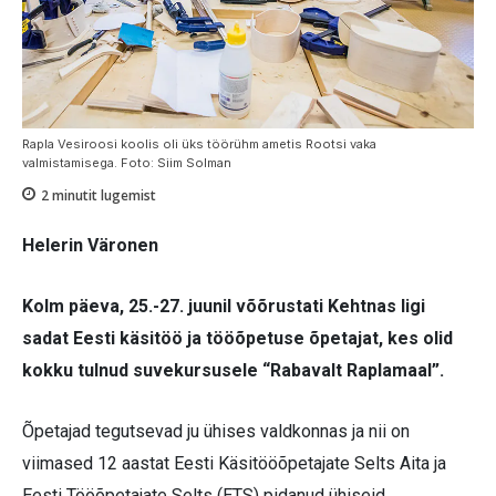
Rapla Vesiroosi koolis oli üks töörühm ametis Rootsi vaka
valmistamisega. Foto: Siim Solman
2
minutit lugemist
Helerin Väronen
Kolm päeva, 25.-27. juunil võõrustati Kehtnas ligi
sadat Eesti käsitöö ja tööõpetuse õpetajat, kes olid
kokku tulnud suvekursusele “Rabavalt Raplamaal”.
Õpetajad tegutsevad ju ühises valdkonnas ja nii on
viimased 12 aastat Eesti Käsitööõpetajate Selts Aita ja
Eesti Tööõpetajate Selts (ETS) pidanud ühiseid