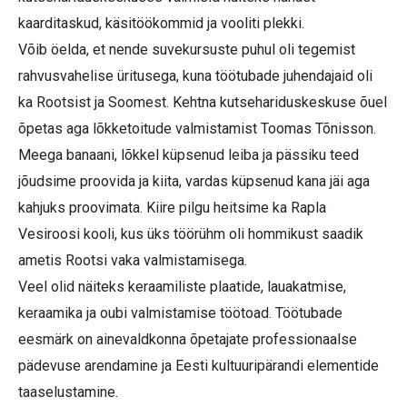
kaarditaskud, käsitöökommid ja vooliti plekki.
Võib öelda, et nende suvekursuste puhul oli tegemist
rahvusvahelise üritusega, kuna töötubade juhendajaid oli
ka Rootsist ja Soomest. Kehtna kutsehariduskeskuse õuel
õpetas aga lõkketoitude valmistamist Toomas Tõnisson.
Meega banaani, lõkkel küpsenud leiba ja pässiku teed
jõudsime proovida ja kiita, vardas küpsenud kana jäi aga
kahjuks proovimata. Kiire pilgu heitsime ka Rapla
Vesiroosi kooli, kus üks töörühm oli hommikust saadik
ametis Rootsi vaka valmistamisega.
Veel olid näiteks keraamiliste plaatide, lauakatmise,
keraamika ja oubi valmistamise töötoad. Töötubade
eesmärk on ainevaldkonna õpetajate professionaalse
pädevuse arendamine ja Eesti kultuuripärandi elementide
taaselustamine.