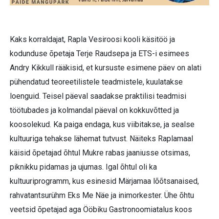
Kaks korraldajat, Rapla Vesiroosi kooli käsitöö ja
kodunduse õpetaja Terje Raudsepa ja ETS-i esimees
Andry Kikkull rääkisid, et kursuste esimene päev on alati
pühendatud teoreetilistele teadmistele, kuulatakse
loenguid. Teisel päeval saadakse praktilisi teadmisi
töötubades ja kolmandal päeval on kokkuvõtted ja
koosolekud. Ka paiga endaga, kus viibitakse, ja sealse
kultuuriga tehakse lähemat tutvust. Näiteks Rap­lamaal
käisid õpetajad õhtul Mukre rabas jaaniusse otsimas,
piknikku pidamas ja ujumas. Igal õhtul oli ka
kultuuriprogramm, kus esinesid Märjamaa lõõtsanaised,
rahvatantsurühm Eks Me Näe ja inimorkester. Ühe õhtu
veetsid õpetajad aga Ööbiku Gastronoomiatalus koos