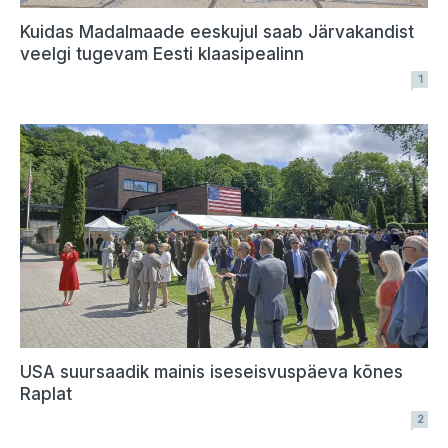
Kuidas Madalmaade eeskujul saab Järvakandist
veelgi tugevam Eesti klaasipealinn
1
USA suursaadik mainis iseseisvuspäeva kõnes
Raplat
2