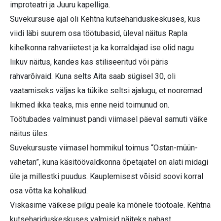
improteatri ja Juuru kapelliga.
Suvekursuse ajal oli Kehtna kutsehariduskeskuses, kus
viidi läbi suurem osa töötubasid, üleval näitus Rapla
kihelkonna rahvariietest ja ka korraldajad ise olid nagu
liikuv näitus, kandes kas stiliseeritud või päris
rahvarõivaid. Kuna selts Aita saab sügisel 30, oli
vaatamiseks väljas ka tükike seltsi ajalugu, et nooremad
liikmed ikka teaks, mis enne neid toimunud on.
Töötubades valminust pandi viimasel päeval samuti väike
näitus üles.
Suvekursuste viimasel hommikul toimus “Ostan-müün-
vahetan”, kuna käsitöövaldkonna õpetajatel on alati midagi
üle ja millestki puudus. Kauplemisest võisid soovi korral
osa võtta ka kohalikud.
Viskasime väikese pilgu peale ka mõnele töötoale. Kehtna
kutsehariduskeskuses valmisid näiteks nahast