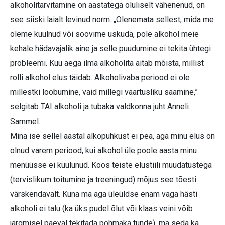
alkoholitarvitamine on aastatega oluliselt vähenenud, on
see siiski laialt levinud norm. „Olenemata sellest, mida me
oleme kuulnud või soovime uskuda, pole alkohol meie
kehale hädavajalik aine ja selle puudumine ei tekita ühtegi
probleemi. Kuu aega ilma alkoholita aitab mõista, millist
rolli alkohol elus täidab. Alkoholivaba periood ei ole
millestki loobumine, vaid millegi väärtusliku saamine,”
selgitab TAI alkoholi ja tubaka valdkonna juht Anneli
Sammel.
Mina ise sellel aastal alkopuhkust ei pea, aga minu elus on
olnud varem periood, kui alkohol üle poole aasta minu
menüüsse ei kuulunud. Koos teiste elustiili muudatustega
(tervislikum toitumine ja treeningud) mõjus see tõesti
värskendavalt. Kuna ma aga üleüldse enam väga hästi
alkoholi ei talu (ka üks pudel õlut või klaas veini võib
järgmisel päeval tekitada pohmaka tunde), ma seda ka