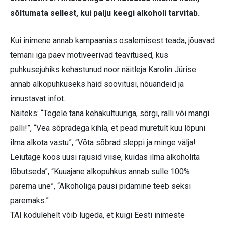
sõltumata sellest, kui palju keegi alkoholi tarvitab.
Kui inimene annab kampaanias osalemisest teada, jõuavad
temani iga päev motiveerivad teavitused, kus
puhkusejuhiks kehastunud noor näitleja Karolin Jürise
annab alkopuhkuseks häid soovitusi, nõuandeid ja
innustavat infot.
Näiteks: “Tegele täna kehakultuuriga, sörgi, ralli või mängi
palli!”, “Vea sõpradega kihla, et pead muretult kuu lõpuni
ilma alkota vastu”, “Võta sõbrad sleppi ja minge välja!
Leiutage koos uusi rajusid viise, kuidas ilma alkoholita
lõbutseda”, “Kuuajane alkopuhkus annab sulle 100%
parema une”, “Alkoholiga pausi pidamine teeb seksi
paremaks.”
TAI kodulehelt võib lugeda, et kuigi Eesti inimeste