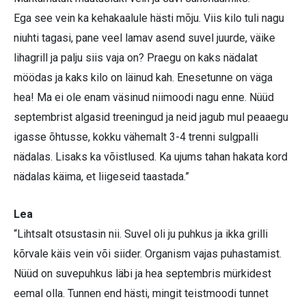
Ega see vein ka kehakaalule hästi mõju. Viis kilo tuli nagu
niuhti tagasi, pane veel lamav asend suvel juurde, väike
lihagrill ja palju siis vaja on? Praegu on kaks nädalat
möödas ja kaks kilo on läinud kah. Enesetunne on väga
hea! Ma ei ole enam väsinud niimoodi nagu enne. Nüüd
septembrist algasid treeningud ja neid jagub mul peaaegu
igasse õhtusse, kokku vähemalt 3-4 trenni sulgpalli
nädalas. Lisaks ka võistlused. Ka ujums tahan hakata kord
nädalas käima, et liigeseid taastada.”
Lea
“Lihtsalt otsustasin nii. Suvel oli ju puhkus ja ikka grilli
kõrvale käis vein või siider. Organism vajas puhastamist.
Nüüd on suvepuhkus läbi ja hea septembris mürkidest
eemal olla. Tunnen end hästi, mingit teistmoodi tunnet