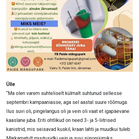
Ülle
“Ma olen varem suhteliselt külmalt suhtunud sellesse
septembri kampaaniasse, aga sel aastal suure rõõmuga.
Ilus suvi oli, pingelangus oli ja vein oli vaat et igapäevane
kaaslane juba. Eriti ohtlikud on need 3- ja 5-liitrised
kanistrid, mis seisavad kuskil, kraan lahti ja muudkui tuleb.
Märkamatult muutusidki vein ja suvi sünonüümiks.