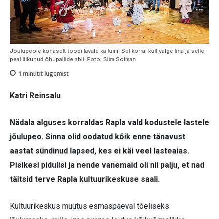
Jõulupeole kohaselt toodi lavale ka lumi. Sel korral küll valge lina ja selle
peal liikunud õhupallide abil. Foto: Siim Solman
1
minutit lugemist
Katri Reinsalu
Nädala alguses korraldas Rapla vald kodustele lastele
jõulupeo. Sinna olid oodatud kõik enne tänavust
aastat sündinud lapsed, kes ei käi veel lasteaias.
Pisikesi pidulisi ja nende vanemaid oli nii palju, et nad
täitsid terve Rapla kultuurikeskuse saali.
Kultuurikeskus muutus esmaspäeval tõeliseks