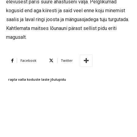
elevusest päris suure ahastuseni välja. Pelglikumad
kogusid end aga kiiresti ja said veel enne koju minemist
saalis ja laval ringi joosta ja mänguasjadega tuju turgutada.
Kahtlemata maitses lõunauni pärast sellist pidu eriti
magusalt.
Facebook
Twitter
rapla valla koduste laste jõulupidu