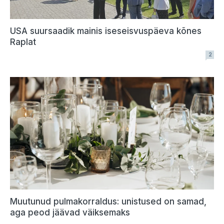
USA suursaadik mainis iseseisvuspäeva kõnes
Raplat
2
Muutunud pulmakorraldus: unistused on samad,
aga peod jäävad väiksemaks