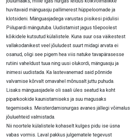
jõulumaaks, mille igas nurgas leidus kõikvõimalikke
huvitavaid mänguasju pallimerest hüppeloomade ja
klotsideni. Mänguasjadega varustas pisikesi pidulisi
Piilupardi mängutuba. Uudistamist jagus tõepoolest
kõikidele kutsutud külalistele. Kuna suur osa väikestest
vallakodanikest veel jõuludest suurt midagi arvata ei
osanud, oligi see pigem hea viis natuke tavapärasesse
rutiini vaheldust tuua ning uusi olukordi, mänguasju ja
inimesi uudistada. Ka lastevanemad said põnnide
valvamise kõrvalt omavahel mõnusalt juttu puhuda.
Lisaks mänguasjadele oli saali üles seatud ka koht
piparkookide kaunistamiseks ja suu magusaks
tegemiseks. Meisterdamisnurgas avanes jällegi võimalus
jõuluehteid valmistada.
Nii noortele külalistele kohaselt kulges pidu ise üsna
vabas vormis. Laval pakkus julgematele tegevust