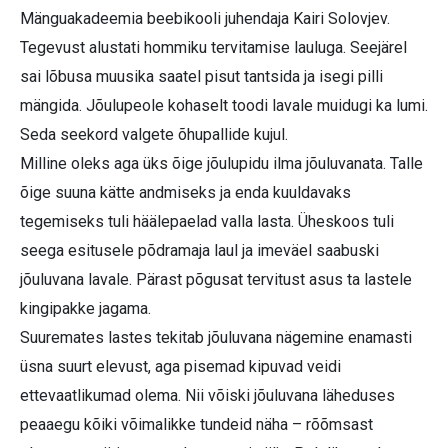
Mänguakadeemia beebikooli juhendaja Kairi Solovjev.
Tegevust alustati hommiku tervitamise lauluga. Seejärel
sai lõbusa muusika saatel pisut tantsida ja isegi pilli
mängida. Jõulupeole kohaselt toodi lavale muidugi ka lumi.
Seda seekord valgete õhupallide kujul.
Milline oleks aga üks õige jõulupidu ilma jõuluvanata. Talle
õige suuna kätte andmiseks ja enda kuuldavaks
tegemiseks tuli häälepaelad valla lasta. Üheskoos tuli
seega esitusele põdramaja laul ja imeväel saabuski
jõuluvana lavale. Pärast põgusat tervitust asus ta lastele
kingipakke jagama.
Suuremates lastes tekitab jõuluvana nägemine enamasti
üsna suurt elevust, aga pisemad kipuvad veidi
ettevaatlikumad olema. Nii võiski jõuluvana läheduses
peaaegu kõiki võimalikke tundeid näha – rõõmsast