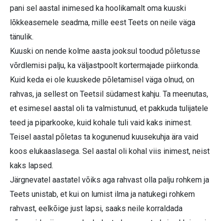
pani sel aastal inimesed ka hoolikamalt oma kuuski
lõkkeasemele seadma, mille eest Teets on neile väga
tänulik.
Kuuski on nende kolme aasta jooksul toodud põletusse
võrdlemisi palju, ka väljastpoolt kortermajade piirkonda.
Kuid keda ei ole kuuskede põletamisel väga olnud, on
rahvas, ja sellest on Teetsil südamest kahju. Ta meenutas,
et esimesel aastal oli ta valmistunud, et pakkuda tulijatele
teed ja piparkooke, kuid kohale tuli vaid kaks inimest.
Teisel aastal põletas ta kogunenud kuusekuhja ära vaid
koos elukaaslasega. Sel aastal oli kohal viis inimest, neist
kaks lapsed.
Järgnevatel aastatel võiks aga rahvast olla palju rohkem ja
Teets unistab, et kui on lumist ilma ja natukegi rohkem
rahvast, eelkõige just lapsi, saaks neile korraldada