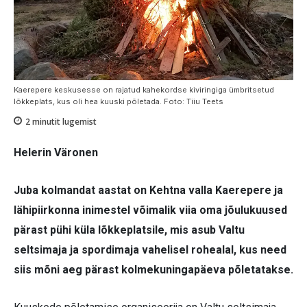
Kaerepere keskusesse on rajatud kahekordse kiviringiga ümbritsetud
lõkkeplats, kus oli hea kuuski põletada. Foto: Tiiu Teets
2
minutit lugemist
Helerin Väronen
Juba kolmandat aastat on Kehtna valla Kaerepere ja
lähipiirkonna inimestel võimalik viia oma jõulukuused
pärast pühi küla lõkkeplatsile, mis asub Valtu
seltsimaja ja spordimaja vahelisel rohealal, kus need
siis mõni aeg pärast kolmekuningapäeva põletatakse.