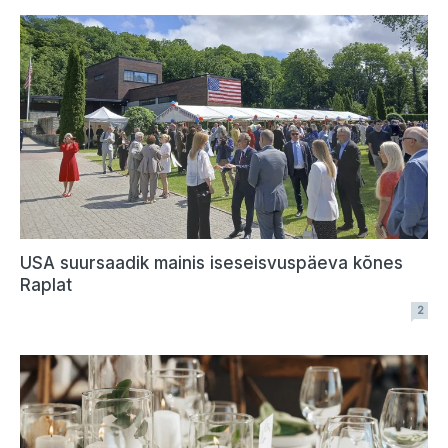
USA suursaadik mainis iseseisvuspäeva kõnes
Raplat
2