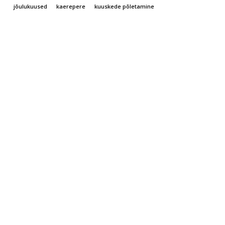
jõulukuused
kaerepere
kuuskede põletamine