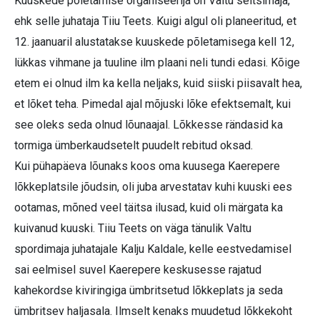
Kuuskede põletamise organiseerija on Valtu seltsimaja,
ehk selle juhataja Tiiu Teets. Kuigi algul oli planeeritud, et
12. jaanuaril alustatakse kuuskede põletamisega kell 12,
lükkas vihmane ja tuuline ilm plaani neli tundi edasi. Kõige
etem ei olnud ilm ka kella neljaks, kuid siiski piisavalt hea,
et lõket teha. Pimedal ajal mõjuski lõke efektsemalt, kui
see oleks seda olnud lõunaajal. Lõkkesse rändasid ka
tormiga ümberkaudsetelt puudelt rebitud oksad.
Kui pühapäeva lõunaks koos oma kuusega Kaerepere
lõkkeplatsile jõudsin, oli juba arvestatav kuhi kuuski ees
ootamas, mõned veel täitsa ilusad, kuid oli märgata ka
kuivanud kuuski. Tiiu Teets on väga tänulik Valtu
spordimaja juhatajale Kalju Kaldale, kelle eestvedamisel
sai eelmisel suvel Kaerepere keskusesse rajatud
kahekordse kiviringiga ümbritsetud lõkkeplats ja seda
ümbritsev haljasala. Ilmselt kenaks muudetud lõkkekoht