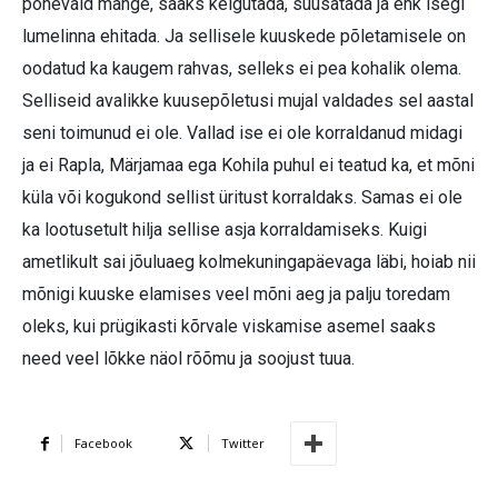
põnevaid mänge, saaks kelgutada, suusatada ja ehk isegi
lumelinna ehitada. Ja sellisele kuuskede põletamisele on
oodatud ka kaugem rahvas, selleks ei pea kohalik olema.
Selliseid avalikke kuusepõletusi mujal valdades sel aastal
seni toimunud ei ole. Vallad ise ei ole korraldanud midagi
ja ei Rapla, Märjamaa ega Kohila puhul ei teatud ka, et mõni
küla või kogukond sellist üritust korraldaks. Samas ei ole
ka lootusetult hilja sellise asja korraldamiseks. Kuigi
ametlikult sai jõuluaeg kolmekuningapäevaga läbi, hoiab nii
mõnigi kuuske elamises veel mõni aeg ja palju toredam
oleks, kui prügikasti kõrvale viskamise asemel saaks
need veel lõkke näol rõõmu ja soojust tuua.
Facebook
Twitter