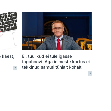
e käest,
Ei, tuulikud ei tule igasse
tagahoovi. Aga inimeste kartus ei
tekkinud samuti tühjalt kohalt
7
2