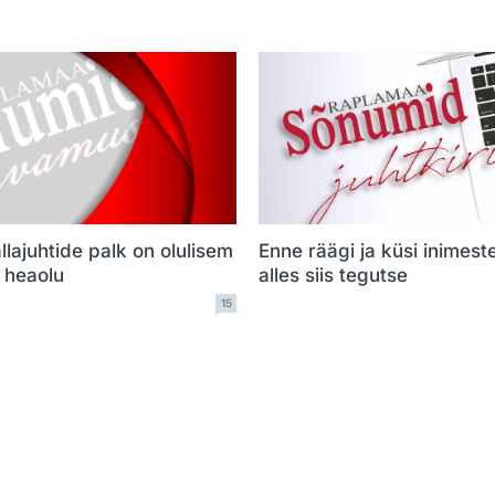
llajuhtide palk on olulisem
Enne räägi ja küsi inimest
e heaolu
alles siis tegutse
15