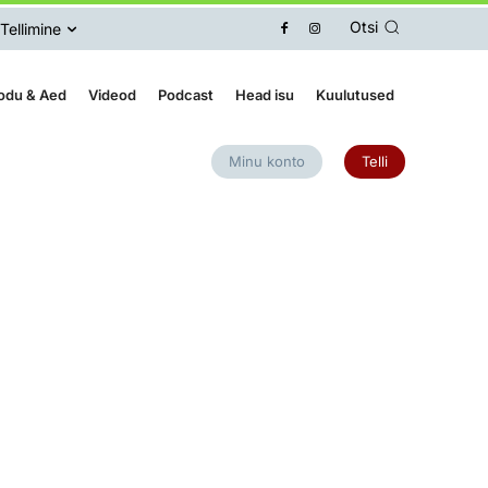
Otsi
Tellimine
odu & Aed
Videod
Podcast
Head isu
Kuulutused
Minu konto
Telli