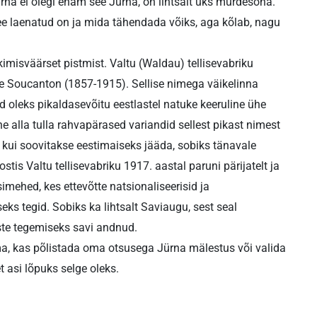
ürna ei olegi enam see Jürna, on lihtsalt üks murdesõna.
ee laenatud on ja mida tähendada võiks, aga kõlab, nagu
kimisväärset pistmist. Valtu (Waldau) tellisevabriku
de Soucanton (1857-1915). Sellise nimega väikelinna
d oleks pikaldasevõitu eestlastel natuke keeruline ühe
ne alla tulla rahvapärased variandid sellest pikast nimest
a kui soovitakse eestimaiseks jääda, sobiks tänavale
stis Valtu tellisevabriku 1917. aastal paruni pärijatelt ja
imehed, kes ettevõtte natsionaliseerisid ja
ks tegid. Sobiks ka lihtsalt Saviaugu, sest seal
iste tegemiseks savi andnud.
ma, kas põlistada oma otsusega Jürna mälestus või valida
 asi lõpuks selge oleks.