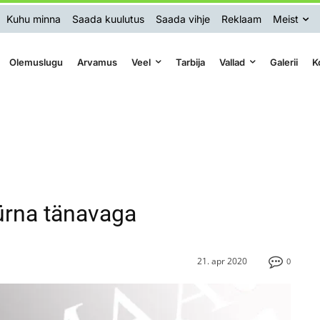
Kuhu minna
Saada kuulutus
Saada vihje
Reklaam
Meist
Olemuslugu
Arvamus
Veel
Tarbija
Vallad
Galerii
K
Jürna tänavaga
21. apr 2020
0