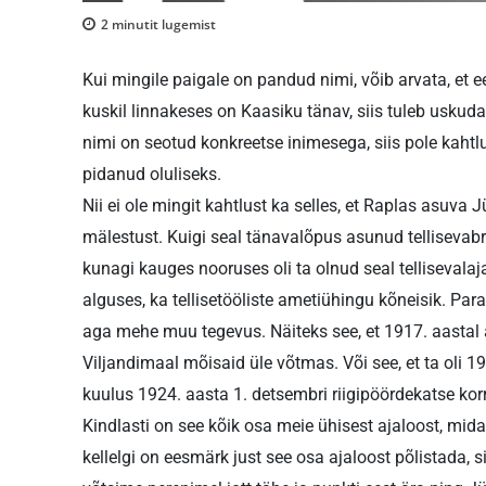
2
minutit lugemist
Kui mingile paigale on pandud nimi, võib arvata, et 
kuskil linnakeses on Kaasiku tänav, siis tuleb uskud
nimi on seotud konkreetse inimesega, siis pole kahtl
pidanud oluliseks.
Nii ei ole mingit kahtlust ka selles, et Raplas asuv
mälestust. Kuigi seal tänavalõpus asunud tellisevabrik
kunagi kauges nooruses oli ta olnud seal tellisevalaja,
alguses, ka tellisetööliste ametiühingu kõneisik. Parak
aga mehe muu tegevus. Näiteks see, et 1917. aastal a
Viljandimaal mõisaid üle võtmas. Või see, et ta oli 
kuulus 1924. aasta 1. detsembri riigipöördekatse kor
Kindlasti on see kõik osa meie ühisest ajaloost, mid
kellelgi on eesmärk just see osa ajaloost põlistada, s