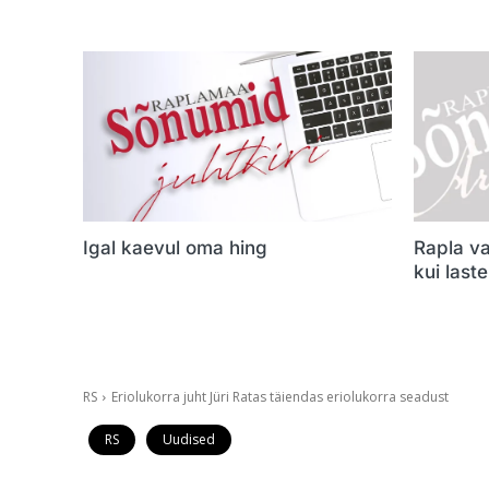
Igal kaevul oma hing
Rapla va
kui last