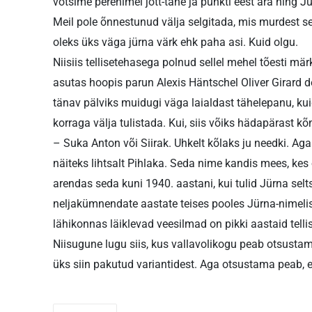
võtsime perenimel jott-tähe ja punkti eest ära ning J
Meil pole õnnestunud välja selgitada, mis murdest s
oleks üks väga jürna värk ehk paha asi. Kuid olgu.
Niisiis tellisetehasega polnud sellel mehel tõesti mär
asutas hoopis parun Alexis Häntschel Oliver Girard 
tänav pälviks muidugi väga laialdast tähelepanu, kui
korraga välja tulistada. Kui, siis võiks hädapärast kõ
– Suka Anton või Siirak. Uhkelt kõlaks ju needki. Ag
näiteks lihtsalt Pihlaka. Seda nime kandis mees, kes o
arendas seda kuni 1940. aastani, kui tulid Jürna selts
neljakümnendate aastate teises pooles Jürna-nimelise
lähikonnas läiklevad veesilmad on pikki aastaid tell
Niisugune lugu siis, kus vallavolikogu peab otsusta
üks siin pakutud variantidest. Aga otsustama peab, et