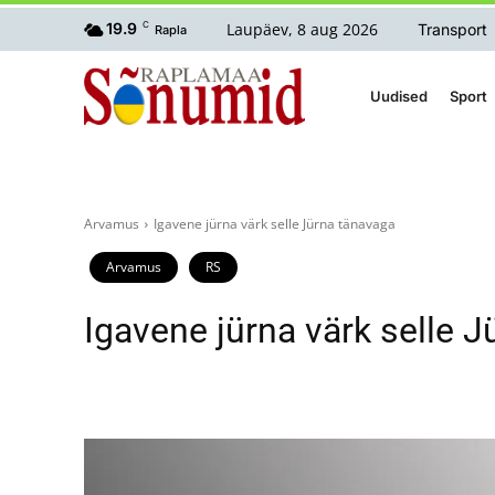
Laupäev, 8 aug 2026
19.9
C
Transport
Rapla
Uudised
Sport
Arvamus
Igavene jürna värk selle Jürna tänavaga
Arvamus
RS
Igavene jürna värk selle 