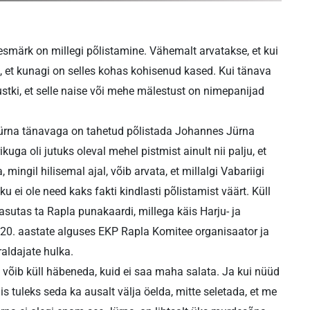
eesmärk on millegi põlistamine. Vähemalt arvatakse, et kui
a, et kunagi on selles kohas kohisenud kased. Kui tänava
ustki, et selle naise või mehe mälestust on nimepanijad
a Jürna tänavaga on tahetud põlistada Johannes Jürna
uga oli jutuks oleval mehel pistmist ainult nii palju, et
 mingil hilisemal ajal, võib arvata, et millalgi Vabariigi
u ei ole need kaks fakti kindlasti põlistamist väärt. Küll
sutas ta Rapla punakaardi, millega käis Harju- ja
1920. aastate alguses EKP Rapla Komitee organisaator ja
raldajate hulka.
a võib küll häbeneda, kuid ei saa maha salata. Ja kui nüüd
iis tuleks seda ka ausalt välja öelda, mitte seletada, et me