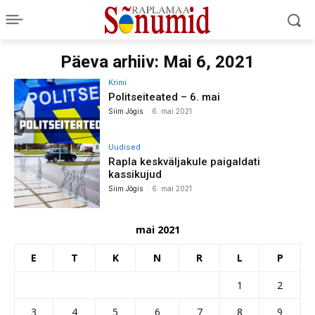
Päeva arhiiv: Mai 6, 2021
Krimi
Politseiteated – 6. mai
-
Siim Jõgis
6. mai 2021
Uudised
Rapla keskväljakule paigaldati
kassikujud
-
Siim Jõgis
6. mai 2021
mai 2021
E
T
K
N
R
L
P
1
2
3
4
5
6
7
8
9