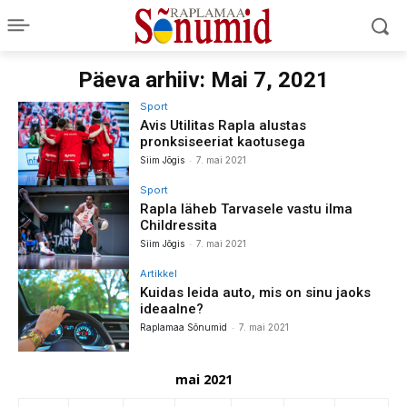
Päeva arhiiv: Mai 7, 2021
Sport
Avis Utilitas Rapla alustas
pronksiseeriat kaotusega
-
Siim Jõgis
7. mai 2021
Sport
Rapla läheb Tarvasele vastu ilma
Childressita
-
Siim Jõgis
7. mai 2021
Artikkel
Kuidas leida auto, mis on sinu jaoks
ideaalne?
-
Raplamaa Sõnumid
7. mai 2021
mai 2021