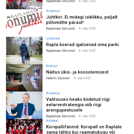
-
Raplamaa Sõnumid
4. mai 2021
Arvamus
Juhtkiri: Ei midagi isiklikku, paljalt
põhimõtte pärast!
-
Raplamaa Sõnumid
4. mai 2021
Uudised
Rapla koerad igatsevad oma parki
-
Raplamaa Sõnumid
4. mai 2021
Kultuur
Näitus üksi- ja koosolemisest
-
Helerin Väronen
4. mai 2021
Arvamus
Valitsuses heaks kiidetud riigi
eelarvestrateegia viib riigi
arengupeetusele
-
Raplamaa Sõnumid
4. mai 2021
Artikkel
Korvpallifännid: Korvpall on Raplale
sama tähtis kui raamatukogu või