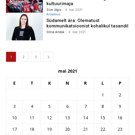
kultuurimaja
-
Siim Jõgis
4. mai 2021
Arvamus
Südamelt ära: Olematust
kommunikatsioonist kohalikul tasandil
-
Stina Andok
4. mai 2021
1
2
3
mai 2021
E
T
K
N
R
L
P
1
2
3
4
5
6
7
8
9
10
11
12
13
14
15
16
17
18
19
20
21
22
23