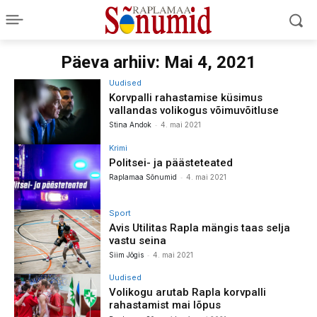
Päeva arhiiv: Mai 4, 2021
Uudised
Korvpalli rahastamise küsimus
vallandas volikogus võimuvõitluse
-
Stina Andok
4. mai 2021
Krimi
Politsei- ja päästeteated
-
Raplamaa Sõnumid
4. mai 2021
Sport
Avis Utilitas Rapla mängis taas selja
vastu seina
-
Siim Jõgis
4. mai 2021
Uudised
Volikogu arutab Rapla korvpalli
rahastamist mai lõpus