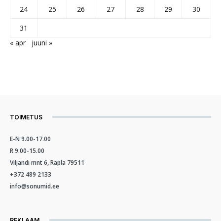
24
25
26
27
28
29
30
31
« apr
juuni »
TOIMETUS
E-N 9.00-17.00
R 9.00-15.00
Viljandi mnt 6, Rapla 79511
+372 489 2133
info@sonumid.ee
REKLAAM