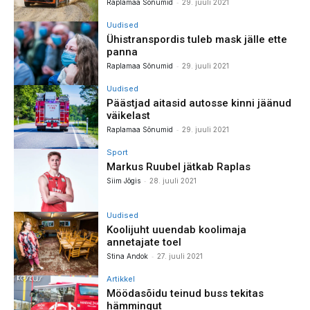
-
Raplamaa Sõnumid
29. juuli 2021
Uudised
Ühistranspordis tuleb mask jälle ette
panna
-
Raplamaa Sõnumid
29. juuli 2021
Uudised
Päästjad aitasid autosse kinni jäänud
väikelast
-
Raplamaa Sõnumid
29. juuli 2021
Sport
Markus Ruubel jätkab Raplas
-
Siim Jõgis
28. juuli 2021
Uudised
Koolijuht uuendab koolimaja
annetajate toel
-
Stina Andok
27. juuli 2021
Artikkel
Möödasõidu teinud buss tekitas
hämmingut