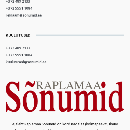
+372 489 2133
+372 5551 1084
reklaam@sonumid.ee
KUULUTUSED
+372 489 2133
+372 5551 1084
kuulutused@sonumid.ee
Ajaleht Raplamaa Sõnumid on kord nädalas (kolmapäeviti) ilmuv