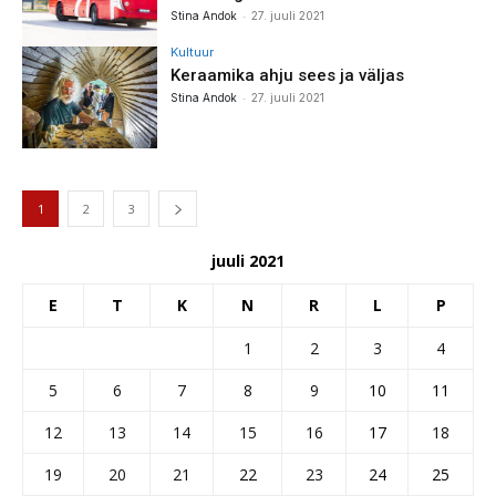
-
Stina Andok
27. juuli 2021
Kultuur
Keraamika ahju sees ja väljas
-
Stina Andok
27. juuli 2021
1
2
3
juuli 2021
E
T
K
N
R
L
P
1
2
3
4
5
6
7
8
9
10
11
12
13
14
15
16
17
18
19
20
21
22
23
24
25