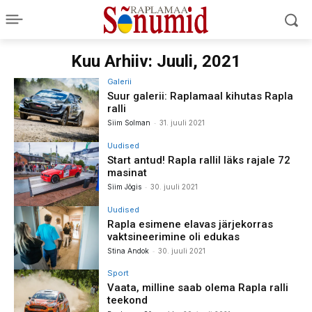
Kuu Arhiiv: Juuli, 2021
Galerii
Suur galerii: Raplamaal kihutas Rapla
ralli
-
Siim Solman
31. juuli 2021
Uudised
Start antud! Rapla rallil läks rajale 72
masinat
-
Siim Jõgis
30. juuli 2021
Uudised
Rapla esimene elavas järjekorras
vaktsineerimine oli edukas
-
Stina Andok
30. juuli 2021
Sport
Vaata, milline saab olema Rapla ralli
teekond