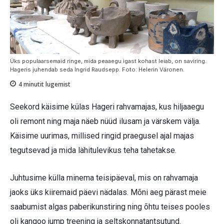
Üks populaarsemaid ringe, mida peaaegu igast kohast leiab, on saviring.
Hageris juhendab seda Ingrid Raudsepp. Foto: Helerin Väronen.
4
minutit lugemist
Seekord käisime külas Hageri rahvamajas, kus hiljaaegu
oli remont ning maja näeb nüüd ilusam ja värskem välja.
Käisime uurimas, millised ringid praegusel ajal majas
tegutsevad ja mida lähitulevikus teha tahetakse.
Juhtusime külla minema teisipäeval, mis on rahvamaja
jaoks üks kiiremaid päevi nädalas. Mõni aeg pärast meie
saabumist algas paberikunstiring ning õhtu teises pooles
oli kangoo jump treening ja seltskonnatantsutund.