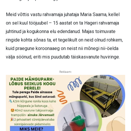
Meid võttis vastu rahvamaja juhataja Maria Saarna, kellel
on sel kuul tööjuubel – 15 aastat on ta Hageri rahvamaja
juhtinud ja kogukonna elu edendanud. Majas toimuvate
ringide kohta sõnas ta, et tegelikult on neid olnud rohkem,
kuid praegune koroonaaeg on neist nii mõnegi nii-öelda
välja söönud, eriti mis puudutab täiskasvanute huviringe.
Reklaam: