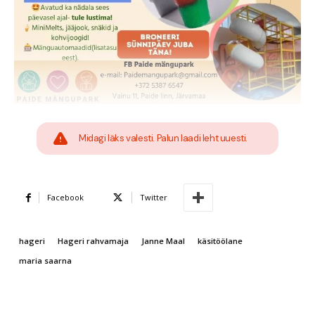
Midagi läks valesti. Palun laadi leht uuesti.
Facebook
Twitter
hageri
Hageri rahvamaja
Janne Maal
käsitöölane
maria saarna