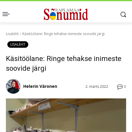
Lisaleht
Käsitöölane: Ringe tehakse inimeste soovide järgi
LISALEHT
Käsitöölane: Ringe tehakse inimeste
soovide järgi
Helerin Väronen
2. märts 2022
0