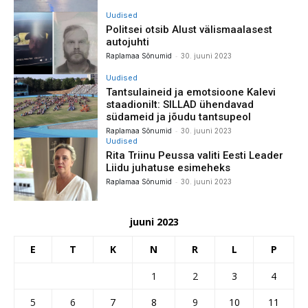
Uudised
Politsei otsib Alust välismaalasest
autojuhti
-
Raplamaa Sõnumid
30. juuni 2023
Uudised
Tantsulaineid ja emotsioone Kalevi
staadionilt: SILLAD ühendavad
südameid ja jõudu tantsupeol
-
Raplamaa Sõnumid
30. juuni 2023
Uudised
Rita Triinu Peussa valiti Eesti Leader
Liidu juhatuse esimeheks
-
Raplamaa Sõnumid
30. juuni 2023
juuni 2023
E
T
K
N
R
L
P
1
2
3
4
5
6
7
8
9
10
11