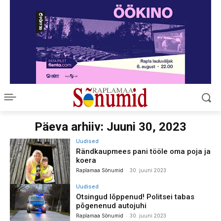
Päeva arhiiv: Juuni 30, 2023
Uudised
Rändkaupmees pani tööle oma poja ja
koera
-
Raplamaa Sõnumid
30. juuni 2023
Uudised
Otsingud lõppenud! Politsei tabas
põgenenud autojuhi
-
Raplamaa Sõnumid
30. juuni 2023