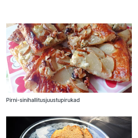
Pirni-sinihallitusjuustupirukad