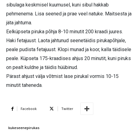
sibulaga keskmisel kuumusel, kuni sibul hakkab
pehmenema. Lisa seened ja prae veel natuke. Maitsesta ja
jäta jahtuma.
Eelküpseta piruka põhja 8-10 minutit 200 kraadi juures.
Haki fetajuust. Laota jahtunud seenetäidis pirukapõhjale,
peale pudista fetajuust. Klopi munad ja koor, kalla täidisele
peale. Küpseta 175-kraadises ahjus 20 minutit, kuni piruks
on pealt kuldne ja täidis hüübinud.
Pärast ahjust välja võtmist lase pirukal vormis 10-15
minutit taheneda.
Facebook
Twitter
kukeseenepirukas