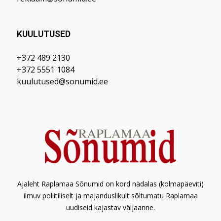
KUULUTUSED
+372 489 2130
+372 5551 1084
kuulutused@sonumid.ee
Ajaleht Raplamaa Sõnumid on kord nädalas (kolmapäeviti)
ilmuv poliitiliselt ja majanduslikult sõltumatu Raplamaa
uudiseid kajastav väljaanne.