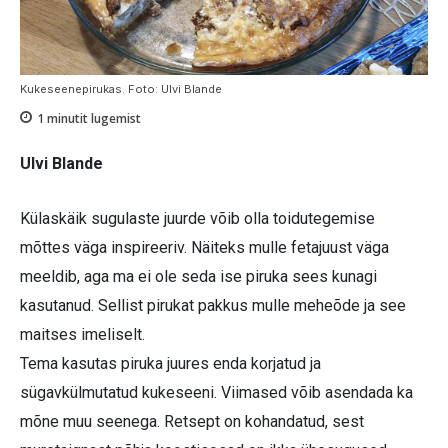
Kukeseenepirukas. Foto: Ulvi Blande
1
minutit lugemist
Ulvi Blande
Külaskäik sugulaste juurde võib olla toidutegemise
mõttes väga inspireeriv. Näiteks mulle fetajuust väga
meeldib, aga ma ei ole seda ise piruka sees kunagi
kasutanud. Sellist pirukat pakkus mulle meheõde ja see
maitses imeliselt.
Tema kasutas piruka juures enda korjatud ja
sügavkülmutatud kukeseeni. Viimased võib asendada ka
mõne muu seenega. Retsept on kohandatud, sest