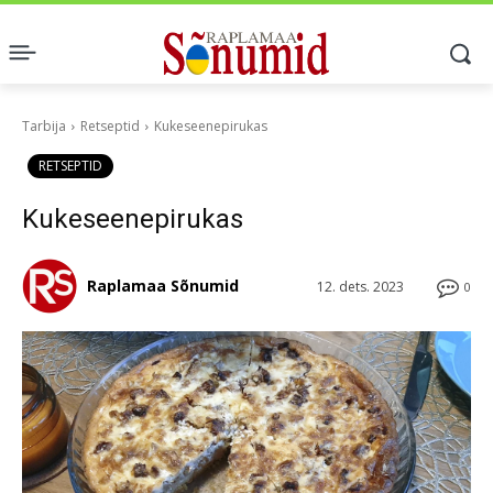
Tarbija
Retseptid
Kukeseenepirukas
RETSEPTID
Kukeseenepirukas
Raplamaa Sõnumid
12. dets. 2023
0