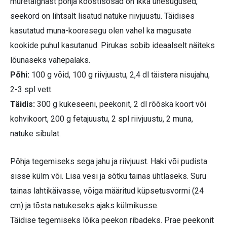
muretaignast põhja koostisosad on ikka ühesugused,
seekord on lihtsalt lisatud natuke riivjuustu. Täidises
kasutatud muna-kooresegu olen vahel ka magusate
kookide puhul kasutanud. Pirukas sobib ideaalselt näiteks
lõunaseks vahepalaks.
Põhi:
100 g võid, 100 g riivjuustu, 2,4 dl täistera nisujahu,
2-3 spl vett.
Täidis:
300 g kukeseeni, peekonit, 2 dl rõõska koort või
kohvikoort, 200 g fetajuustu, 2 spl riivjuustu, 2 muna,
natuke sibulat.
Põhja tegemiseks sega jahu ja riivjuust. Haki või pudista
sisse külm või. Lisa vesi ja sõtku tainas ühtlaseks. Suru
tainas lahtikäivasse, võiga määritud küpsetusvormi (24
cm) ja tõsta natukeseks ajaks külmikusse.
Täidise tegemiseks lõika peekon ribadeks. Prae peekonit