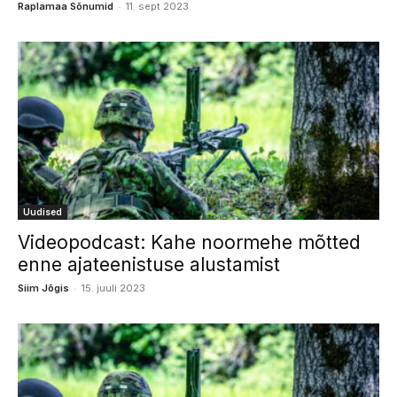
-
Raplamaa Sõnumid
11. sept 2023
Uudised
Videopodcast: Kahe noormehe mõtted
enne ajateenistuse alustamist
-
Siim Jõgis
15. juuli 2023