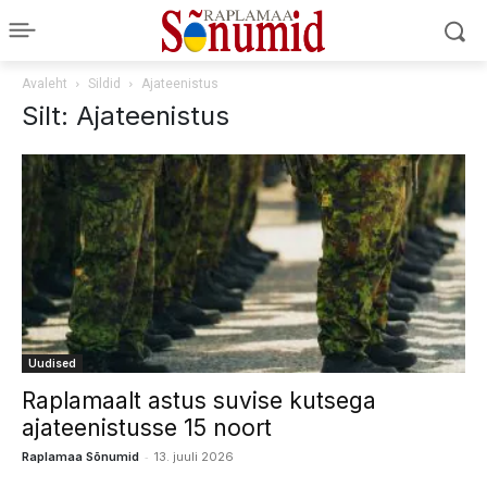
Avaleht
Sildid
Ajateenistus
Silt: Ajateenistus
Uudised
Raplamaalt astus suvise kutsega
ajateenistusse 15 noort
-
Raplamaa Sõnumid
13. juuli 2026