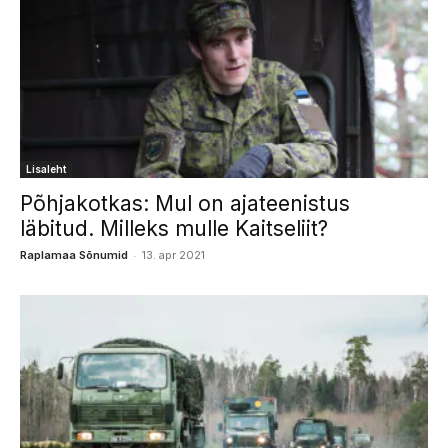
Lisaleht
Põhjakotkas: Mul on ajateenistus
läbitud. Milleks mulle Kaitseliit?
-
Raplamaa Sõnumid
13. apr 2021