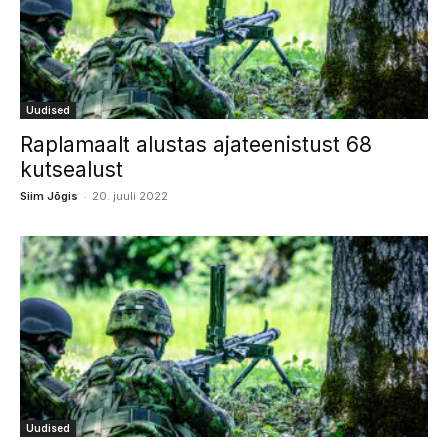
Uudised
Raplamaalt alustas ajateenistust 68
kutsealust
-
Siim Jõgis
20. juuli 2022
Uudised