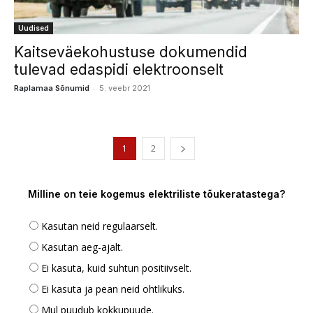
Uudised
Kaitseväekohustuse dokumendid
tulevad edaspidi elektroonselt
-
Raplamaa Sõnumid
5. veebr 2021
1
2
Milline on teie kogemus elektriliste tõukeratastega?
Kasutan neid regulaarselt.
Kasutan aeg-ajalt.
Ei kasuta, kuid suhtun positiivselt.
Ei kasuta ja pean neid ohtlikuks.
Mul puudub kokkupuude.