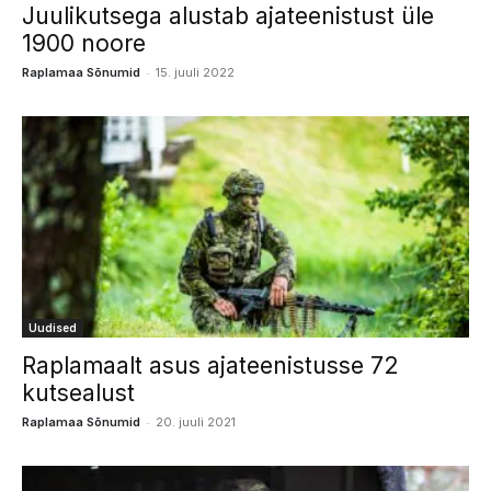
Juulikutsega alustab ajateenistust üle
1900 noore
-
Raplamaa Sõnumid
15. juuli 2022
Uudised
Raplamaalt asus ajateenistusse 72
kutsealust
-
Raplamaa Sõnumid
20. juuli 2021