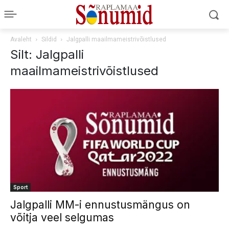
Avaleht
Sildid
Jalgpalli maailmameistrivõistlused
Silt: Jalgpalli
maailmameistrivõistlused
Sport
Jalgpalli MM-i ennustusmängus on
võitja veel selgumas