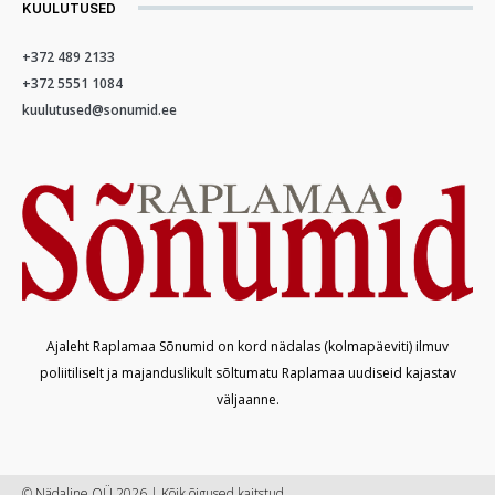
KUULUTUSED
+372 489 2133
+372 5551 1084
kuulutused@sonumid.ee
Ajaleht Raplamaa Sõnumid on kord nädalas (kolmapäeviti) ilmuv
poliitiliselt ja majanduslikult sõltumatu Raplamaa uudiseid kajastav
väljaanne.
© Nädaline OÜ 2026 | Kõik õigused kaitstud