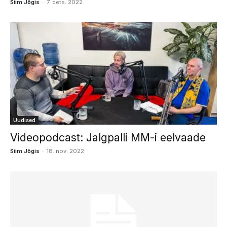
-
Siim Jõgis
7. dets. 2022
Uudised
Videopodcast: Jalgpalli MM-i eelvaade
-
Siim Jõgis
18. nov. 2022