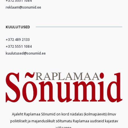
+372 5551 1084
reklaam@sonumid.ee
KUULUTUSED
+372 489 2133
+372 5551 1084
kuulutused@sonumid.ee
Ajaleht Raplamaa Sõnumid on kord nädalas (kolmapäeviti) ilmuv
poliitiliselt ja majanduslikult sõltumatu Raplamaa uudiseid kajastav
väljaanne.