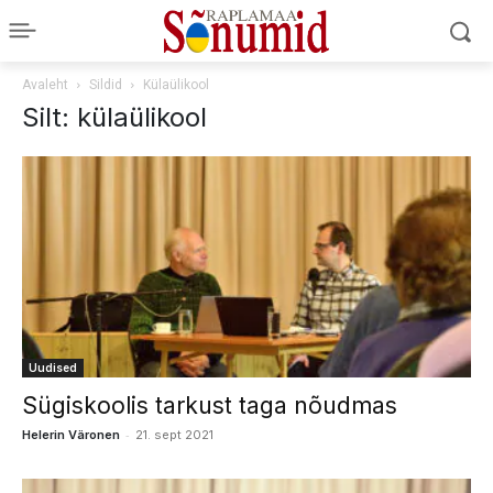
Avaleht
Sildid
Külaülikool
Silt: külaülikool
Uudised
Sügiskoolis tarkust taga nõudmas
-
Helerin Väronen
21. sept 2021