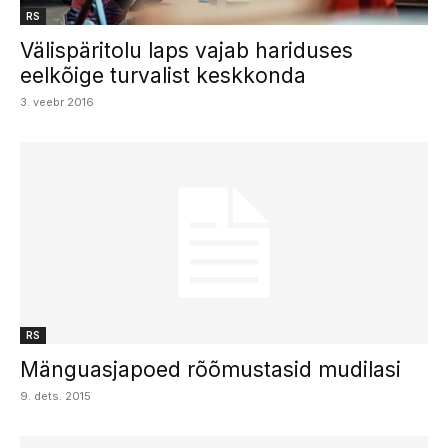
RS
Välispäritolu laps vajab hariduses
eelkõige turvalist keskkonda
3. veebr 2016
RS
Mänguasjapoed rõõmustasid mudilasi
9. dets. 2015