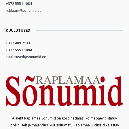
+372 5551 1084
reklaam@sonumid.ee
KUULUTUSED
+372 489 2133
+372 5551 1084
kuulutused@sonumid.ee
Ajaleht Raplamaa Sõnumid on kord nädalas (kolmapäeviti) ilmuv
poliitiliselt ja majanduslikult sõltumatu Raplamaa uudiseid kajastav