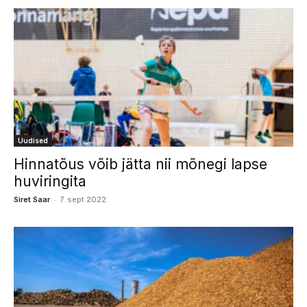
Uudised
Hinnatõus võib jätta nii mõnegi lapse
huviringita
-
Siret Saar
7. sept 2022