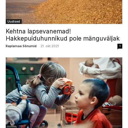
Uudised
Kehtna lapsevanemad!
Hakkepuiduhunnikud pole mänguväljak
-
Raplamaa Sõnumid
21. okt 2021
1