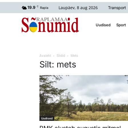
Laupäev, 8 aug 2026
19.9
C
Transport
Rapla
Uudised
Sport
Avaleht
Sildid
Mets
Silt: mets
Uudised