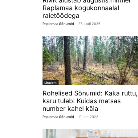
RMK alustab augustis mitmel
Raplamaa kogukonnaalal
raietöödega
-
Raplamaa Sõnumid
27. juuli 2026
Lisaleht
Rohelised Sõnumid: Kaka ruttu,
karu tuleb! Kuidas metsas
number kahel käia
-
Raplamaa Sõnumid
19. okt 2022