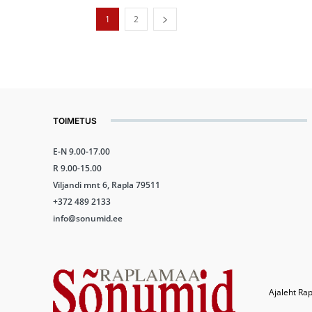
1
2
TOIMETUS
E-N 9.00-17.00
R 9.00-15.00
Viljandi mnt 6, Rapla 79511
+372 489 2133
info@sonumid.ee
Ajaleht Rap