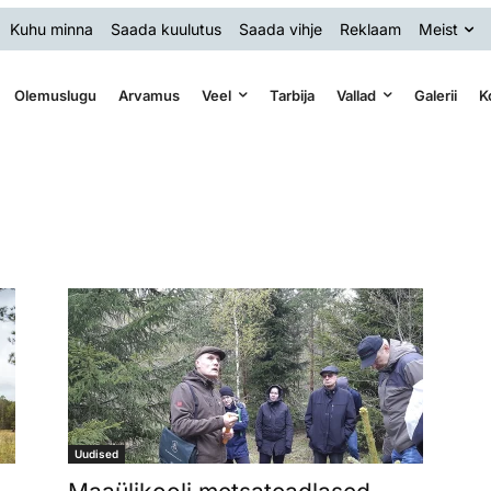
Kuhu minna
Saada kuulutus
Saada vihje
Reklaam
Meist
Olemuslugu
Arvamus
Veel
Tarbija
Vallad
Galerii
K
Uudised