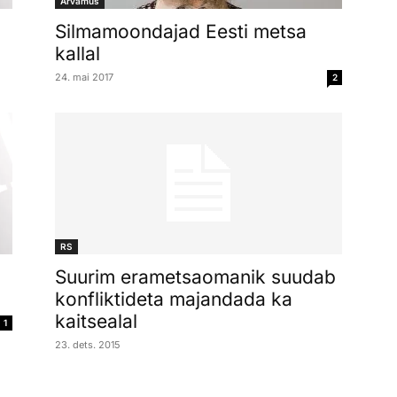
Arvamus
Silmamoondajad Eesti metsa
kallal
24. mai 2017
2
RS
Suurim erametsaomanik suudab
konfliktideta majandada ka
kaitsealal
1
23. dets. 2015