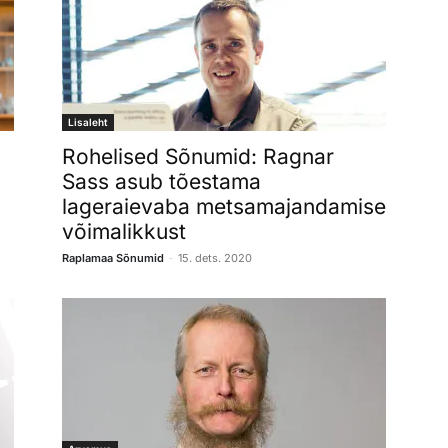
Lisaleht
Rohelised Sõnumid: Ragnar
Sass asub tõestama
lageraievaba metsamajandamise
võimalikkust
-
Raplamaa Sõnumid
15. dets. 2020