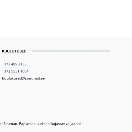
KUULUTUSED
+372 489 2133
+372 5551 1084
kuulutused@sonumid.ee
lt sõltumatu Raplamaa uudiseid kajastav väljaanne.