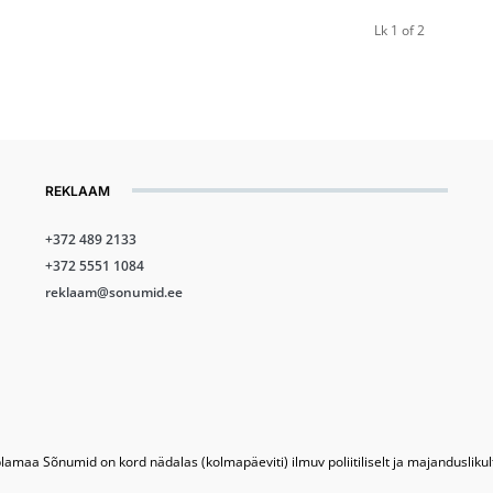
Lk 1 of 2
REKLAAM
+372 489 2133
+372 5551 1084
reklaam@sonumid.ee
lamaa Sõnumid on kord nädalas (kolmapäeviti) ilmuv poliitiliselt ja majandusliku