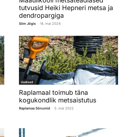
Maaülikooli metsateadlased
tutvusid Heiki Hepneri metsa ja
dendropargiga
-
Siim Jõgis
14. mai 2024
Uudised
Raplamaal toimub täna
kogukondlik metsaistutus
-
Raplamaa Sõnumid
5. mai 2022