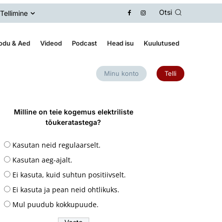
Otsi
Tellimine
odu & Aed
Videod
Podcast
Head isu
Kuulutused
Minu konto
Telli
Milline on teie kogemus elektriliste
tõukeratastega?
Kasutan neid regulaarselt.
Kasutan aeg-ajalt.
Ei kasuta, kuid suhtun positiivselt.
Ei kasuta ja pean neid ohtlikuks.
Mul puudub kokkupuude.