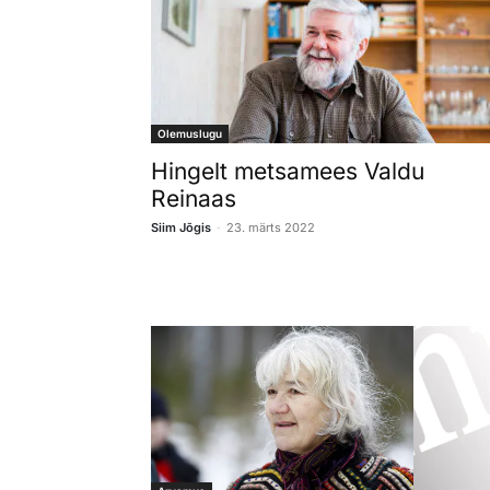
Olemuslugu
Hingelt metsamees Valdu
Reinaas
-
Siim Jõgis
23. märts 2022