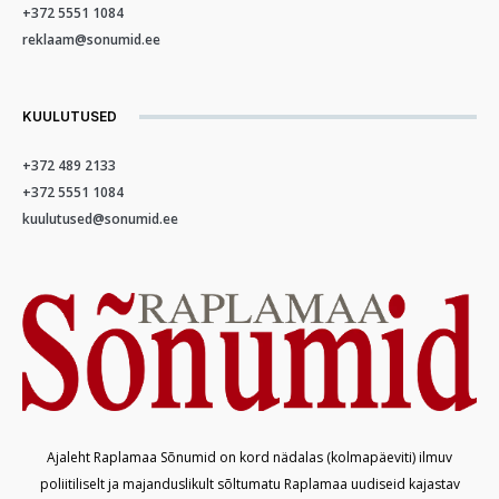
+372 5551 1084
reklaam@sonumid.ee
KUULUTUSED
+372 489 2133
+372 5551 1084
kuulutused@sonumid.ee
Ajaleht Raplamaa Sõnumid on kord nädalas (kolmapäeviti) ilmuv
poliitiliselt ja majanduslikult sõltumatu Raplamaa uudiseid kajastav