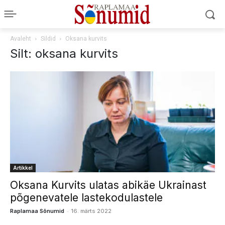
Avaleht
Sildid
Oksana kurvits
Silt: oksana kurvits
Artikkel
Oksana Kurvits ulatas abikäe Ukrainast
põgenevatele lastekodulastele
-
Raplamaa Sõnumid
16. märts 2022