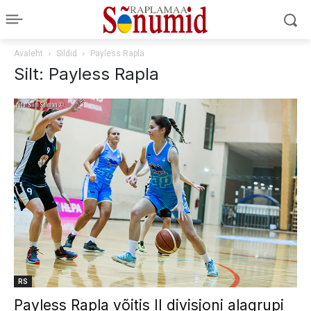
Avaleht
Sildid
Payless Rapla
Silt: Payless Rapla
RS
Payless Rapla võitis II divisjoni alagrupi