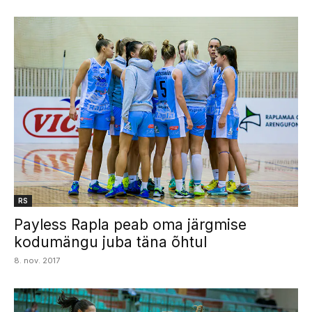
RS
Payless Rapla peab oma järgmise
kodumängu juba täna õhtul
8. nov. 2017