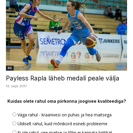
RS
Payless Rapla läheb medali peale välja
13. sept 2017
Kuidas olete rahul oma piirkonna joogivee kvaliteediga?
Väga rahul - kraanivesi on puhas ja hea maitsega
Üldiselt rahul, kuid mõnikord esineb probleeme
Ei ole rahul, vee maitse ja lõhn ei kannata kriitikat