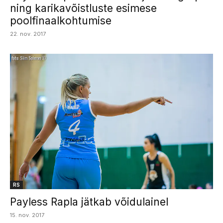
ning karikavõistluste esimese
poolfinaalkohtumise
22. nov. 2017
RS
Payless Rapla jätkab võidulainel
15. nov. 2017