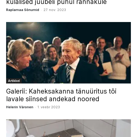
külalised juubeli puhul rännakule
-
Raplamaa Sõnumid
27. nov. 2023
Artikkel
Galerii: Kaheksakanna tänuüritus tõi
lavale siinsed andekad noored
-
Helerin Väronen
1. veebr 2023