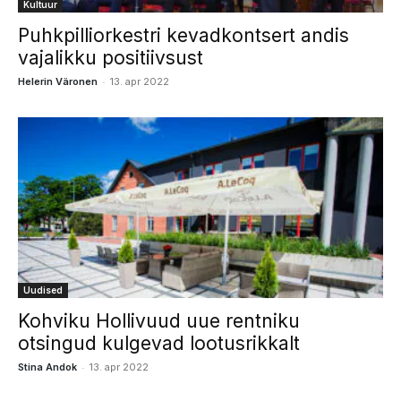
Kultuur
Puhkpilliorkestri kevadkontsert andis
vajalikku positiivsust
-
Helerin Väronen
13. apr 2022
Uudised
Kohviku Hollivuud uue rentniku
otsingud kulgevad lootusrikkalt
-
Stina Andok
13. apr 2022