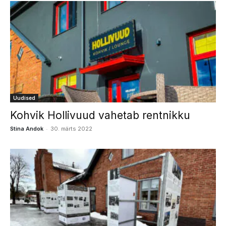
Uudised
Kohvik Hollivuud vahetab rentnikku
-
Stina Andok
30. märts 2022