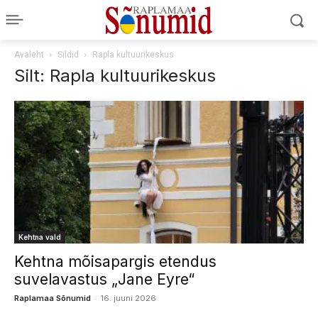
Avaleht
Sildid
Rapla kultuurikeskus
Silt: Rapla kultuurikeskus
Kehtna vald
Kehtna mõisapargis etendus
suvelavastus „Jane Eyre“
-
Raplamaa Sõnumid
16. juuni 2026