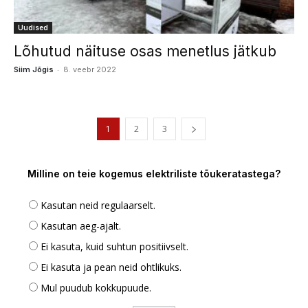
Uudised
Lõhutud näituse osas menetlus jätkub
-
Siim Jõgis
8. veebr 2022
1
2
3
Milline on teie kogemus elektriliste tõukeratastega?
Kasutan neid regulaarselt.
Kasutan aeg-ajalt.
Ei kasuta, kuid suhtun positiivselt.
Ei kasuta ja pean neid ohtlikuks.
Mul puudub kokkupuude.