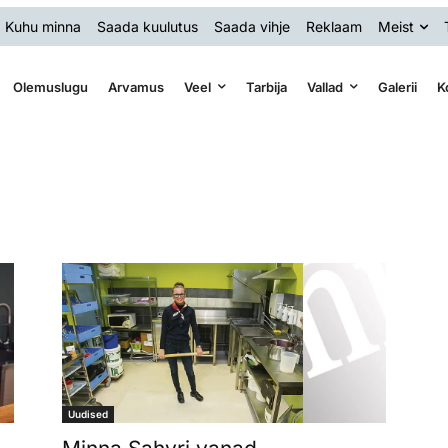
Kuhu minna
Saada kuulutus
Saada vihje
Reklaam
Meist
Olemuslugu
Arvamus
Veel
Tarbija
Vallad
Galerii
K
Uudised