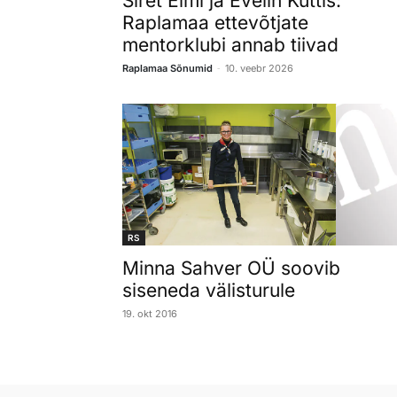
Siret Elmi ja Evelin Küttis:
Raplamaa ettevõtjate
mentorklubi annab tiivad
-
Raplamaa Sõnumid
10. veebr 2026
RS
Minna Sahver OÜ soovib
siseneda välisturule
19. okt 2016