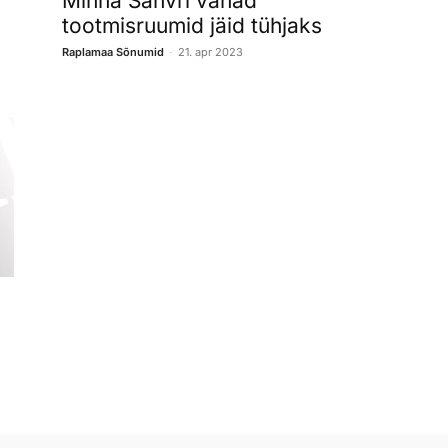
Minna Sahvri vanad
tootmisruumid jäid tühjaks
-
Raplamaa Sõnumid
21. apr 2023