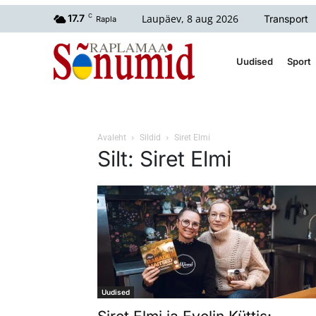
Laupäev, 8 aug 2026
17.7
C
Transport
Rapla
Uudised
Sport
Avaleht
Sildid
Siret Elmi
Silt: Siret Elmi
Uudised