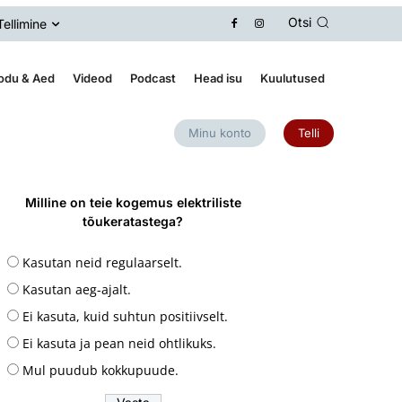
Otsi
Tellimine
odu & Aed
Videod
Podcast
Head isu
Kuulutused
Minu konto
Telli
Milline on teie kogemus elektriliste
tõukeratastega?
Kasutan neid regulaarselt.
Kasutan aeg-ajalt.
Ei kasuta, kuid suhtun positiivselt.
Ei kasuta ja pean neid ohtlikuks.
Mul puudub kokkupuude.