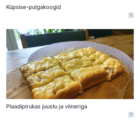
Küpsise-pulgakoogid
1
Plaadipirukas juustu ja viineriga
1