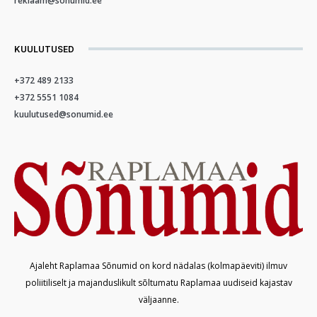
reklaam@sonumid.ee
KUULUTUSED
+372 489 2133
+372 5551 1084
kuulutused@sonumid.ee
Ajaleht Raplamaa Sõnumid on kord nädalas (kolmapäeviti) ilmuv
poliitiliselt ja majanduslikult sõltumatu Raplamaa uudiseid kajastav
väljaanne.