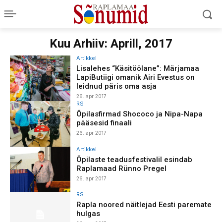
Kuu Arhiiv: Aprill, 2017
Artikkel
Lisalehes “Käsitöölane”: Märjamaa
LapiButiigi omanik Airi Evestus on
leidnud päris oma asja
26. apr 2017
RS
Õpilasfirmad Shococo ja Nipa-Napa
pääsesid finaali
26. apr 2017
Artikkel
Õpilaste teadusfestivalil esindab
Raplamaad Rünno Pregel
26. apr 2017
RS
Rapla noored näitlejad Eesti paremate
hulgas