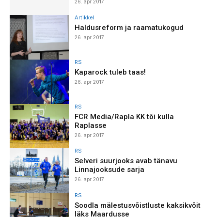
26. apr 2017
Artikkel
Haldusreform ja raamatukogud
26. apr 2017
RS
Kaparock tuleb taas!
26. apr 2017
RS
FCR Media/Rapla KK tõi kulla
Raplasse
26. apr 2017
RS
Selveri suurjooks avab tänavu
Linnajooksude sarja
26. apr 2017
RS
Soodla mälestusvõistluste kaksikvõit
läks Maardusse