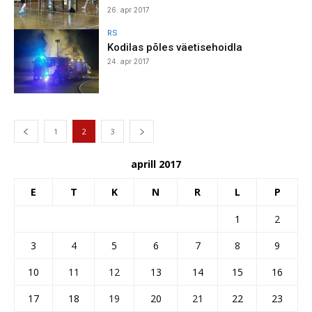
26. apr 2017
RS
Kodilas põles väetisehoidla
24. apr 2017
1
2
3
aprill 2017
E
T
K
N
R
L
P
1
2
3
4
5
6
7
8
9
10
11
12
13
14
15
16
17
18
19
20
21
22
23