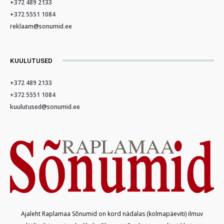
+372 489 2133
+372 5551 1084
reklaam@sonumid.ee
KUULUTUSED
+372 489 2133
+372 5551 1084
kuulutused@sonumid.ee
Ajaleht Raplamaa Sõnumid on kord nädalas (kolmapäeviti) ilmuv