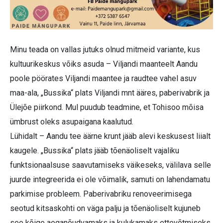
Minu teada on vallas jutuks olnud mitmeid variante, kus
kultuurikeskus võiks asuda – Viljandi maanteelt Aandu
poole pöörates Viljandi maantee ja raudtee vahel asuv
maa-ala, „Bussika“ plats Viljandi mnt ääres, paberivabrik ja
Ülejõe piirkond. Mul puudub teadmine, et Tohisoo mõisa
ümbrust oleks asupaigana kaalutud.
Lühidalt – Aandu tee äärne krunt jääb alevi keskusest liialt
kaugele. „Bussika“ plats jääb tõenäoliselt vajaliku
funktsionaalsuse saavutamiseks väikeseks, välilava selle
juurde integreerida ei ole võimalik, samuti on lahendamatu
parkimise probleem. Paberivabriku renoveerimisega
seotud kitsaskohti on väga palju ja tõenäoliselt kujuneb
see kõige aeganõudvamaks ja kulukamaks ettevõtmiseks.