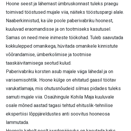
Hoone seest ja lähemast ümbruskonnast tuleks praegu
toimivad tööstused mujale viia, näiteks tööstuspargi alale.
Naaberkinnistud, ka üle poole paberivabriku hoonest,
kuuluvad eraomandisse ja on tootmiseks kasutusel.
Samas on need meie inimeste töökohad. Tuleb saavutada
kokkulepped omanikega, hüvitada omanikele kinnistute
võõrandamise, ümberkolimise ja tootmise
taaskäivitamisega seotud kulud.
Paberivabriku korsten asub majale väga lähedal ja on
varisemisohtlik. Hoone külge on ehitatud gaasil töötav
varukatlamaja, mis ohutusnõudeid silmas pidades tuleks
samuti mujale viia. Osaühingule Kohila Maja kuuluvale
osale mõned aastad tagasi tehtud ehituslik-tehnilise
ekspertiisi lõppjäreldustes anti soovitus hooneosa
lammutada.
Hoonele kahelt poolt juurdepääsuks on kasutada kaks