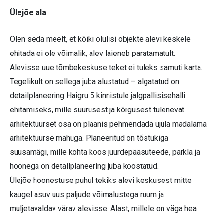
Ülejõe ala
Olen seda meelt, et kõiki olulisi objekte alevi keskele
ehitada ei ole võimalik, alev laieneb paratamatult.
Alevisse uue tõmbekeskuse teket ei tuleks samuti karta.
Tegelikult on sellega juba alustatud – algatatud on
detailplaneering Haigru 5 kinnistule jalgpallisisehalli
ehitamiseks, mille suurusest ja kõrgusest tulenevat
arhitektuurset osa on plaanis pehmendada ujula madalama
arhitektuurse mahuga. Planeeritud on tõstukiga
suusamägi, mille kohta koos juurdepääsuteede, parkla ja
hoonega on detailplaneering juba koostatud.
Ülejõe hoonestuse puhul tekiks alevi keskusest mitte
kaugel asuv uus paljude võimalustega ruum ja
muljetavaldav värav alevisse. Alast, millele on väga hea