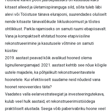
kitsast alleed ja ületamispiiranguga sild, sõita tuleb läbi
alevi või Tööstuse tänava elurajooni, suurendades oluliselt
nende kitsaste tänavalõikude liikluskoormust ja tõstes
ohtlikkust. Parkla rajamiseks on samuti ruumi ebapiisavalt.
Vana ja kompaktselt ehitatud hoone etapiviisiline
rekonstrueerimine ja kasutusele võtmine on samuti
küsitav.
2019. aastast peavad kõik avalikud hooned olema
liginullenergiamajad. 2021. aastast kehtib see nõue kõigile
uutele majadele, ka põhjalikult rekonstrueeritavatele
hoonetele. Kui efektiivselt suudame neid nõudeid vana
hoonet renoveerides täita?
Vaadates valla eelarvestrateegiat ja investeeringutekava,
kulub veel hulk aastaid, et rekonstrueerimistöödega
praktiliselt alustada. Seega võib paberivabriku hoone veel