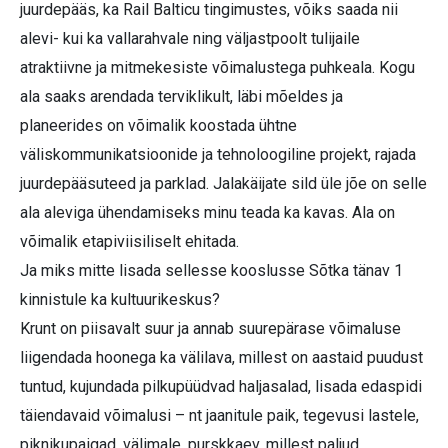
juurdepääs, ka Rail Balticu tingimustes, võiks saada nii
alevi- kui ka vallarahvale ning väljastpoolt tulijaile
atraktiivne ja mitmekesiste võimalustega puhkeala. Kogu
ala saaks arendada terviklikult, läbi mõeldes ja
planeerides on võimalik koostada ühtne
väliskommunikatsioonide ja tehnoloogiline projekt, rajada
juurdepääsuteed ja parklad. Jalakäijate sild üle jõe on selle
ala aleviga ühendamiseks minu teada ka kavas. Ala on
võimalik etapiviisiliselt ehitada.
Ja miks mitte lisada sellesse kooslusse Sõtka tänav 1
kinnistule ka kultuurikeskus?
Krunt on piisavalt suur ja annab suurepärase võimaluse
liigendada hoonega ka välilava, millest on aastaid puudust
tuntud, kujundada pilkupüüdvad haljasalad, lisada edaspidi
täiendavaid võimalusi – nt jaanitule paik, tegevusi lastele,
piknikupaigad, välimale, purskkaev, millest paljud