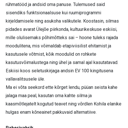
rühmatööd ja andsid oma panuse. Tulemused said
sisendiks funktsionaalsuse kui ruumiprogrammi
kirjeldamisele ning asukoha valikutele. Koostasin, silmas
pidades avarat Ülejõe piirkonda, kultuurikeskuse eskiisi,
mille olulisemaks põhimõtteks sai – hoone tuleks rajada
moodulitena, mis võimaldab etapiviisilist ehitamist ja
kasutusele võtmist, kõik moodulid on rohkete
kasutusvõimalustega ning ühel ja samal ajal kasutatavad.
Eskiisi koos seletuskirjaga andsin EV 100 kingitusena
vallavalitsusele üle.
Ma ei võta seekord ette kõrget lendu, püüan seista kahe
jalaga maa peal, kasutan oma kahte silma ja
kaasmõtlejatelt kogutud teavet ning võrdlen Kohila elanike
hulgas enam kõneainet pakkuvaid alternatiive.
Paberivabrik