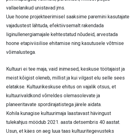
vallaelanikud unistavad jms.
Uue hoone projekteerimisel saaksime paremini kasutajate
vajadustest lähtuda, efektiivsemalt rakendada
liginullenergia­majale kehtestatud nõudeid, arvestada
hoone etapiviisilise ehitamise ning kasutusele võtmise
võimalustega.
Kultuuri ei tee maja, vaid inimesed, keskuse töötajaist ja
meist kõigist oleneb, millist ja kui vilgast elu selle sees
elatakse. Kultuurikeskuse ehitus on vajalik otsus, et
kultuurivaldkond võrreldes olemasolevate ja
planeeritavate spordirajatistega järele aidata.
Kohila kunagise kultuurimaja laastavast hävingust
tulekahjus möödub 2021. aasta detsembris 40 aastat.
Usun, et käes on aeg luua taas kultuuritegevusteks