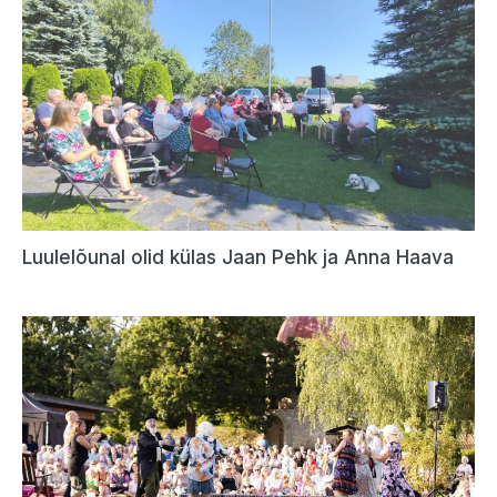
Luulelõunal olid külas Jaan Pehk ja Anna Haava