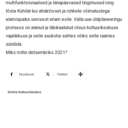
multifunktsionaalsed ja tänapäevased tingimused ning
tõsta Kohilat kui atraktiivset ja rohkete võimalustega
elamispaika senisest enam esile. Valla uue üldplaneeringu
protsess on alanud ja läbikaalutud otsus kultuurikeskuse
vajalikkuse ja selle asukoha suhtes võiks selle raames
sündida.
Miks mitte detsembriks 2021?
Facebook
Twitter
Kohila kultuurikeskus