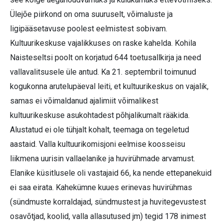
Ülejõe piirkond on oma suuruselt, võimaluste ja
ligipääsetavuse poolest eelmistest sobivam.
Kultuurikeskuse vajalikkuses on raske kahelda. Kohila
Naisteseltsi poolt on korjatud 644 toetusallkirja ja need
valla­valitsusele üle antud. Ka 21. septembril toimunud
kogukonna arutelupäeval leiti, et kultuurikeskus on vajalik,
samas ei võimaldanud ajalimiit võimalikest
kultuurikeskuse asukohtadest põhjalikumalt rääkida.
Alustatud ei ole tühjalt kohalt, teemaga on tegeletud
aastaid. Valla kultuurikomisjoni eelmise koosseisu
liikmena uurisin vallaelanike ja huvirühmade arvamust.
Elanike küsitlusele oli vastajaid 66, ka nende ettepanekuid
ei saa eirata. Kahekümne kuues erinevas huvirühmas
(sündmuste korraldajad, sündmustest ja huvitegevustest
osavõtjad, koolid, valla allasutused jm) tegid 178 inimest