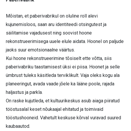
Mõistan, et paberivabrikul on oluline roll alevi
kujunemisloos, saan aru identiteedi otsingutest ja
säilitamise vajadusest ning soovist hoone
rekonstrueerimisega uuele elule aidata. Hoonel on paljude
jaoks suur emotsionaalne väärtus.
Kui hoone rekonstrueerimine tõsiselt ette võtta, siis
paberivabriku taastamisest üksi ei piisa. Hoonet ja selle
ümbrust tuleks käsitleda terviklikult. Vaja oleks kogu ala
planeeringut, avada vaade jõele ka lääne poole, rajada
haljastus ja parkla.
On raske kujutleda, et kultuurikeskus asub aiaga piiratud
tööstusalal keset nõukaajal ehitatud ja toimivaid
tööstushooneid. Vahetult keskuse kõrval vuravad suured
kaubaautod.