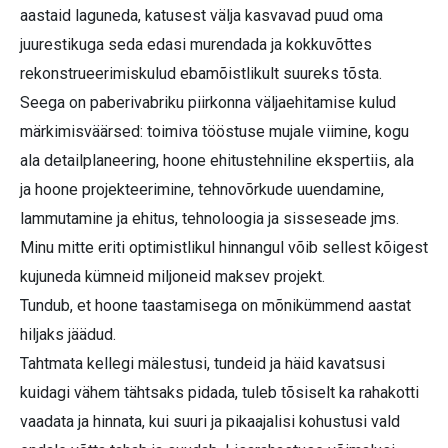
aastaid laguneda, katusest välja kasvavad puud oma
juurestikuga seda edasi murendada ja kokkuvõttes
rekonstrueerimiskulud ebamõistlikult suureks tõsta.
Seega on paberivabriku piirkonna väljaehitamise kulud
märkimisväärsed: toimiva tööstuse mujale viimine, kogu
ala detailplaneering, hoone ehitustehniline ekspertiis, ala
ja hoone projekteerimine, tehnovõrkude uuendamine,
lammutamine ja ehitus, tehnoloogia ja sisseseade jms.
Minu mitte eriti optimistlikul hinnangul võib sellest kõigest
kujuneda kümneid miljoneid maksev projekt.
Tundub, et hoone taastamisega on mõnikümmend aastat
hiljaks jäädud.
Tahtmata kellegi mälestusi, tundeid ja häid kavatsusi
kuidagi vähem tähtsaks pidada, tuleb tõsiselt ka rahakotti
vaadata ja hinnata, kui suuri ja pikaajalisi kohustusi vald