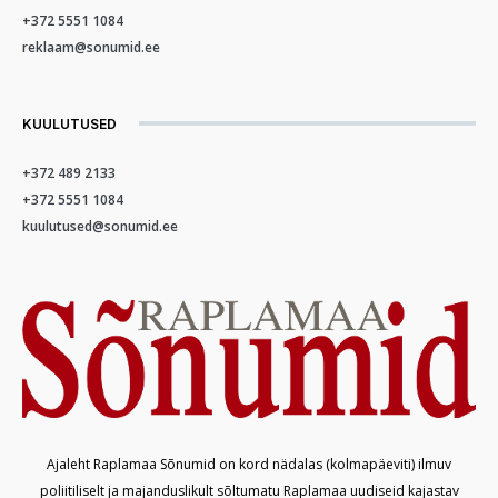
+372 5551 1084
reklaam@sonumid.ee
KUULUTUSED
+372 489 2133
+372 5551 1084
kuulutused@sonumid.ee
Ajaleht Raplamaa Sõnumid on kord nädalas (kolmapäeviti) ilmuv
poliitiliselt ja majanduslikult sõltumatu Raplamaa uudiseid kajastav