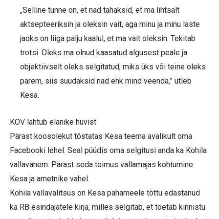
„Selline tunne on, et nad tahaksid, et ma lihtsalt
aktsepteeriksin ja oleksin vait, aga minu ja minu laste
jaoks on liiga palju kaalul, et ma vait oleksin. Tekitab
trotsi. Oleks ma olnud kaasatud algusest peale ja
objektiivselt oleks selgitatud, miks üks või teine oleks
parem, siis suudaksid nad ehk mind veenda,” ütleb
Kesa.
KOV lähtub elanike huvist
Pärast koosolekut tõstatas Kesa teema avalikult oma
Facebooki lehel. Seal püüdis oma selgitusi anda ka Kohila
vallavanem. Pärast seda toimus vallamajas kohtumine
Kesa ja ametnike vahel.
Kohila vallavalitsus on Kesa pahameele tõttu edastanud
ka RB esindajatele kirja, milles selgitab, et toetab kinnistu