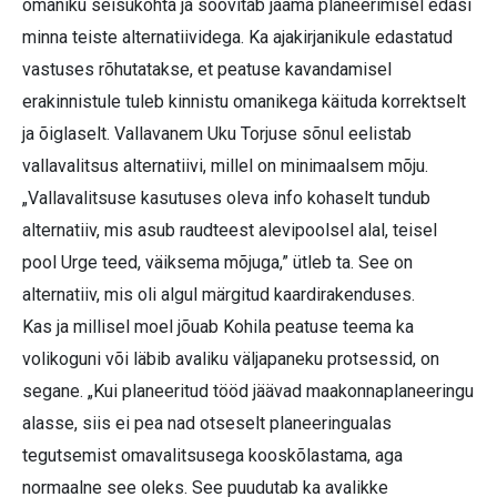
omaniku seisukohta ja soovitab jaama planeerimisel edasi
minna teiste alternatiividega. Ka ajakirjanikule edastatud
vastuses rõhutatakse, et peatuse kavandamisel
erakinnistule tuleb kinnistu omanikega käituda korrektselt
ja õiglaselt. Vallavanem Uku Torjuse sõnul eelistab
vallavalitsus alternatiivi, millel on minimaalsem mõju.
„Vallavalitsuse kasutuses oleva info kohaselt tundub
alternatiiv, mis asub raudteest alevipoolsel alal, teisel
pool Urge teed, väiksema mõjuga,” ütleb ta. See on
alternatiiv, mis oli algul märgitud kaardirakenduses.
Kas ja millisel moel jõuab Kohila peatuse teema ka
volikoguni või läbib avaliku väljapaneku protsessid, on
segane. „Kui planeeritud tööd jäävad maakonnaplaneeringu
alasse, siis ei pea nad otseselt planeeringualas
tegutsemist omavalitsusega kooskõlastama, aga
normaalne see oleks. See puudutab ka avalikke