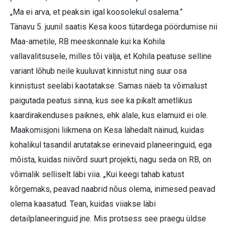
„Ma ei arva, et peaksin igal koosolekul osalema.”
Tänavu 5. juunil saatis Kesa koos tütardega pöördumise nii
Maa-ametile, RB meeskonnale kui ka Kohila
vallavalitsusele, milles tõi välja, et Kohila peatuse selline
variant lõhub neile kuuluvat kinnistut ning suur osa
kinnistust seeläbi kaotatakse. Samas näeb ta võimalust
paigutada peatus sinna, kus see ka pikalt ametlikus
kaardirakenduses paiknes, ehk alale, kus elamuid ei ole.
Maakomisjoni liikmena on Kesa lähedalt näinud, kuidas
kohalikul tasandil arutatakse erinevaid planeeringuid, ega
mõista, kuidas niivõrd suurt projekti, nagu seda on RB, on
võimalik selliselt läbi viia. „Kui keegi tahab katust
kõrgemaks, peavad naabrid nõus olema, inimesed peavad
olema kaasatud. Tean, kuidas viiakse läbi
detailplaneeringuid jne. Mis protsess see praegu üldse