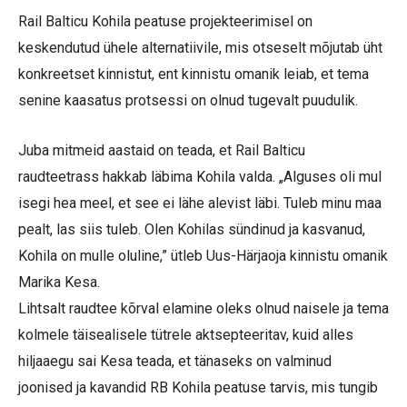
Rail Balticu Kohila peatuse projekteerimisel on
keskendutud ühele alternatiivile, mis otseselt mõjutab üht
konkreetset kinnistut, ent kinnistu omanik leiab, et tema
senine kaasatus protsessi on olnud tugevalt puudulik.
Juba mitmeid aastaid on teada, et Rail Balticu
raudteetrass hakkab läbima Kohila valda. „Alguses oli mul
isegi hea meel, et see ei lähe alevist läbi. Tuleb minu maa
pealt, las siis tuleb. Olen Kohilas sündinud ja kasvanud,
Kohila on mulle oluline,” ütleb Uus-Härjaoja kinnistu omanik
Marika Kesa.
Lihtsalt raudtee kõrval elamine oleks olnud naisele ja tema
kolmele täisealisele tütrele aktsepteeritav, kuid alles
hiljaaegu sai Kesa teada, et tänaseks on valminud
joonised ja kavandid RB Kohila peatuse tarvis, mis tungib