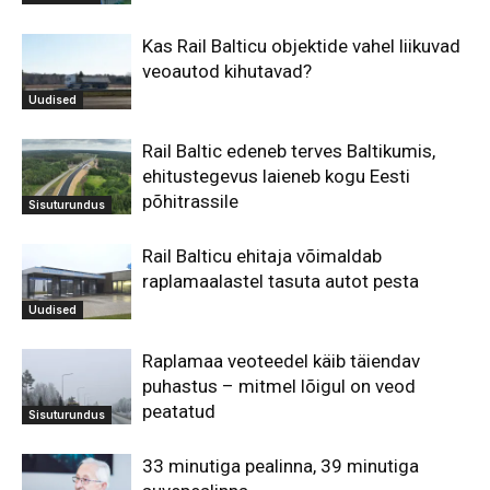
Kas Rail Balticu objektide vahel liikuvad
veoautod kihutavad?
Uudised
Rail Baltic edeneb terves Baltikumis,
ehitustegevus laieneb kogu Eesti
põhitrassile
Sisuturundus
Rail Balticu ehitaja võimaldab
raplamaalastel tasuta autot pesta
Uudised
Raplamaa veoteedel käib täiendav
puhastus – mitmel lõigul on veod
peatatud
Sisuturundus
33 minutiga pealinna, 39 minutiga