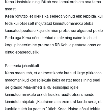
Kesa kinnistule ning lõikab veel omakorda ära osa tema
maast.
Kesa rõhutab, et oleks ka sellega võinud ehk leppida, kui
teda kui otseselt mõjutatud kinnistuomanikku oleks
kaasatud peatuse kujundamise protsessi algusest peale.
Seda aga Kesa sõnul tehtud ei ole ning naine leiab, et
kogu planeerimise protsess RB Kohila peatuse osas on
olnud ebaseaduslik.
Sai teada juhuslikult
Kesa meenutab, et esimest korda kutsuti Urge piirkonna
maaomanikud koosolekule kaks aastat tagasi ning seal
selgitasid Maa-ameti ja RB esindajad igale
kinnistuomanikule eraldi, kuidas raudteetrass nende
kinnistut mõjutab. „Kuulsime siis esimest korda seda, et
kuskile tuleb ka peatus,” ütleb Kesa. Naise sõnul tekkis