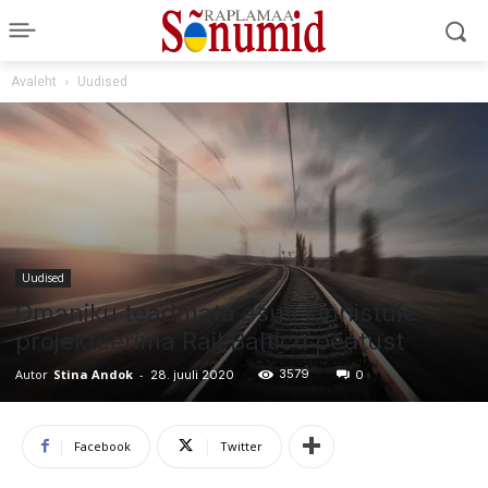
Avaleht
Uudised
Uudised
Omaniku teadmata asuti kinnistule
projekteerima Rail Balticu peatust
Autor
Stina Andok
-
3579
28. juuli 2020
0
Facebook
Twitter