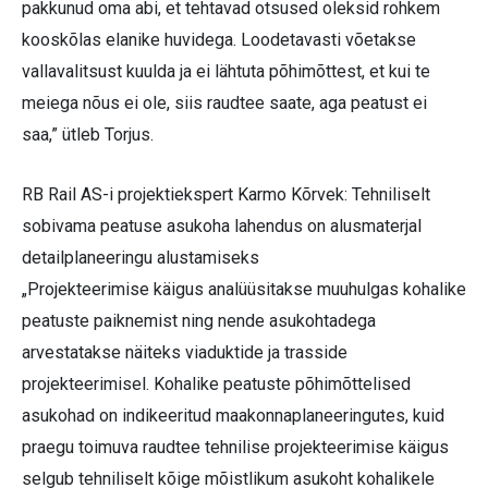
pakkunud oma abi, et tehtavad otsused oleksid rohkem
kooskõlas elanike huvidega. Loodetavasti võetakse
vallavalitsust kuulda ja ei lähtuta põhimõttest, et kui te
meiega nõus ei ole, siis raudtee saate, aga peatust ei
saa,” ütleb Torjus.
RB Rail AS-i projektiekspert Karmo Kõrvek: Tehniliselt
sobivama peatuse asukoha lahendus on alusmaterjal
detailplaneeringu alustamiseks
„Projekteerimise käigus analüüsitakse muuhulgas kohalike
peatuste paiknemist ning nende asukohtadega
arvestatakse näiteks viaduktide ja trasside
projekteerimisel. Kohalike peatuste põhimõttelised
asukohad on indikeeritud maakonnaplaneeringutes, kuid
praegu toimuva raudtee tehnilise projekteerimise käigus
selgub tehniliselt kõige mõistlikum asukoht kohalikele