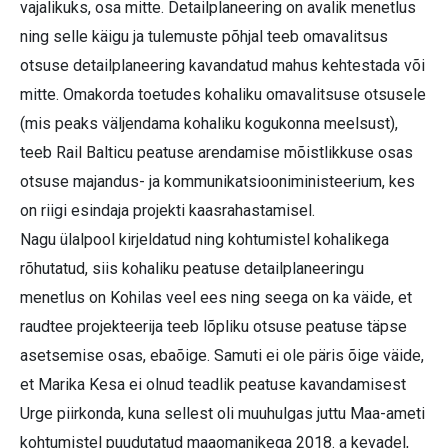
vajalikuks, osa mitte. Detailplaneering on avalik menetlus
ning selle käigu ja tulemuste põhjal teeb omavalitsus
otsuse detailplaneering kavandatud mahus kehtestada või
mitte. Omakorda toetudes kohaliku omavalitsuse otsusele
(mis peaks väljendama kohaliku kogukonna meelsust),
teeb Rail Balticu peatuse arendamise mõistlikkuse osas
otsuse majandus- ja kommunikatsiooniministeerium, kes
on riigi esindaja projekti kaasrahastamisel.
Nagu ülalpool kirjeldatud ning kohtumistel kohalikega
rõhutatud, siis kohaliku peatuse detailplaneeringu
menetlus on Kohilas veel ees ning seega on ka väide, et
raudtee projekteerija teeb lõpliku otsuse peatuse täpse
asetsemise osas, ebaõige. Samuti ei ole päris õige väide,
et Marika Kesa ei olnud teadlik peatuse kavandamisest
Urge piirkonda, kuna sellest oli muuhulgas juttu Maa-ameti
kohtumistel puudutatud maaomanikega 2018. a kevadel,