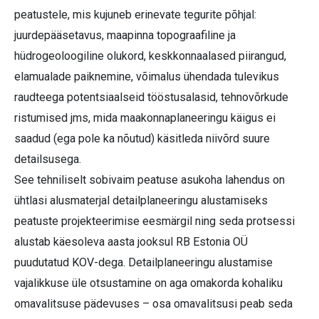
peatustele, mis kujuneb erinevate tegurite põhjal:
juurdepääsetavus, maapinna topograafiline ja
hüdrogeoloogiline olukord, keskkonnaalased piirangud,
elamualade paiknemine, võimalus ühendada tulevikus
raudteega potentsiaalseid tööstusalasid, tehnovõrkude
ristumised jms, mida maakonnaplaneeringu käigus ei
saadud (ega pole ka nõutud) käsitleda niivõrd suure
detailsusega.
See tehniliselt sobivaim peatuse asukoha lahendus on
ühtlasi alusmaterjal detailplaneeringu alustamiseks
peatuste projekteerimise eesmärgil ning seda protsessi
alustab käesoleva aasta jooksul RB Estonia OÜ
puudutatud KOV-dega. Detailplaneeringu alustamise
vajalikkuse üle otsustamine on aga omakorda kohaliku
omavalitsuse pädevuses – osa omavalitsusi peab seda