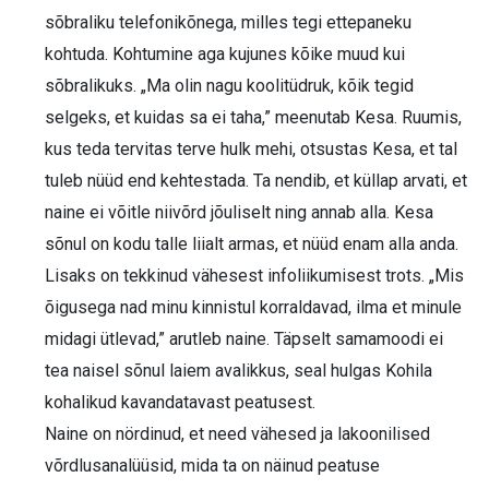
sõbraliku telefonikõnega, milles tegi ettepaneku
kohtuda. Kohtumine aga kujunes kõike muud kui
sõbralikuks. „Ma olin nagu koolitüdruk, kõik tegid
selgeks, et kuidas sa ei taha,” meenutab Kesa. Ruumis,
kus teda tervitas terve hulk mehi, otsustas Kesa, et tal
tuleb nüüd end kehtestada. Ta nendib, et küllap arvati, et
naine ei võitle niivõrd jõuliselt ning annab alla. Kesa
sõnul on kodu talle liialt armas, et nüüd enam alla anda.
Lisaks on tekkinud vähesest infoliikumisest trots. „Mis
õigusega nad minu kinnistul korraldavad, ilma et minule
midagi ütlevad,” arutleb naine. Täpselt samamoodi ei
tea naisel sõnul laiem avalikkus, seal hulgas Kohila
kohalikud kavandatavast peatusest.
Naine on nördinud, et need vähesed ja lakoonilised
võrdlusanalüüsid, mida ta on näinud peatuse