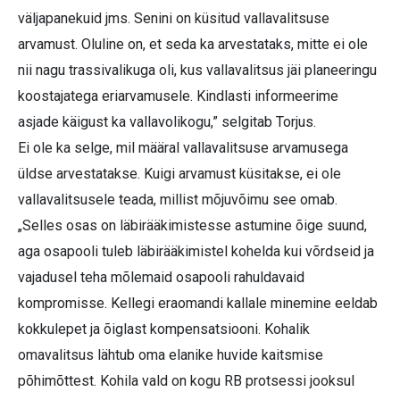
väljapanekuid jms. Senini on küsitud vallavalitsuse
arvamust. Oluline on, et seda ka arvestataks, mitte ei ole
nii nagu trassivalikuga oli, kus vallavalitsus jäi planeeringu
koostajatega eriarvamusele. Kindlasti informeerime
asjade käigust ka vallavolikogu,” selgitab Torjus.
Ei ole ka selge, mil määral vallavalitsuse arvamusega
üldse arvestatakse. Kuigi arvamust küsitakse, ei ole
vallavalitsusele teada, millist mõjuvõimu see omab.
„Selles osas on läbirääkimistesse astumine õige suund,
aga osapooli tuleb läbirääkimistel kohelda kui võrdseid ja
vajadusel teha mõlemaid osapooli rahuldavaid
kompromisse. Kellegi eraomandi kallale minemine eeldab
kokkulepet ja õiglast kompensatsiooni. Kohalik
omavalitsus lähtub oma elanike huvide kaitsmise
põhimõttest. Kohila vald on kogu RB protsessi jooksul