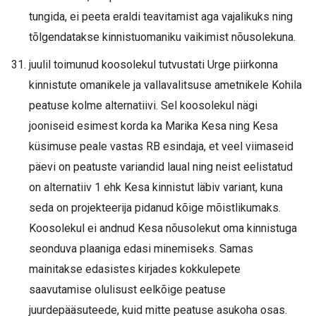
tungida, ei peeta eraldi teavitamist aga vajalikuks ning
tõlgendatakse kinnistuomaniku vaikimist nõusolekuna.
juulil toimunud koosolekul tutvustati Urge piirkonna
kinnistute omanikele ja vallavalitsuse ametnikele Kohila
peatuse kolme alternatiivi. Sel koosolekul nägi
jooniseid esimest korda ka Marika Kesa ning Kesa
küsimuse peale vastas RB esindaja, et veel viimaseid
päevi on peatuste variandid laual ning neist eelistatud
on alternatiiv 1 ehk Kesa kinnistut läbiv variant, kuna
seda on projekteerija pidanud kõige mõistlikumaks.
Koosolekul ei andnud Kesa nõusolekut oma kinnistuga
seonduva plaaniga edasi minemiseks. Samas
mainitakse edasistes kirjades kokkulepete
saavutamise olulisust eelkõige peatuse
juurdepääsuteede, kuid mitte peatuse asukoha osas.