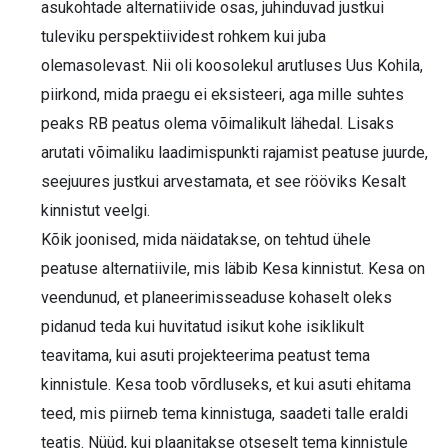
asukohtade alternatiivide osas, juhinduvad justkui
tuleviku perspektiividest rohkem kui juba
olemasolevast. Nii oli koosolekul arutluses Uus Kohila,
piirkond, mida praegu ei eksisteeri, aga mille suhtes
peaks RB peatus olema võimalikult lähedal. Lisaks
arutati võimaliku laadimispunkti rajamist peatuse juurde,
seejuures justkui arvestamata, et see rööviks Kesalt
kinnistut veelgi.
Kõik joonised, mida näidatakse, on tehtud ühele
peatuse alternatiivile, mis läbib Kesa kinnistut. Kesa on
veendunud, et planeerimisseaduse kohaselt oleks
pidanud teda kui huvitatud isikut kohe isiklikult
teavitama, kui asuti projekteerima peatust tema
kinnistule. Kesa toob võrdluseks, et kui asuti ehitama
teed, mis piirneb tema kinnistuga, saadeti talle eraldi
teatis. Nüüd, kui plaanitakse otseselt tema kinnistule