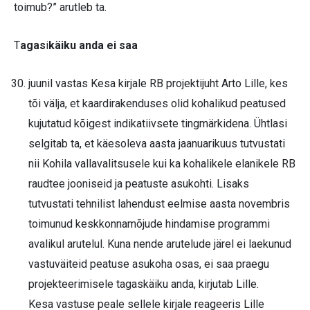
toimub?” arutleb ta.
T
agas
i
käiku anda ei saa
juunil vastas Kesa kirjale RB projektijuht Arto Lille, kes
tõi välja, et kaardirakenduses olid kohalikud peatused
kujutatud kõigest indikatiivsete tingmärkidena. Ühtlasi
selgitab ta, et käesoleva aasta jaanuarikuus tutvustati
nii Kohila vallavalitsusele kui ka kohalikele elanikele RB
raudtee jooniseid ja peatuste asukohti. Lisaks
tutvustati tehnilist lahendust eelmise aasta novembris
toimunud keskkonnamõjude hindamise programmi
avalikul arutelul. Kuna nende arutelude järel ei laekunud
vastuväiteid peatuse asukoha osas, ei saa praegu
projekteerimisele tagaskäiku anda, kirjutab Lille.
Kesa vastuse peale sellele kirjale reageeris Lille