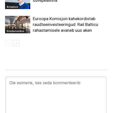
suvepealinna
Arvamus
Euroopa Komisjon kahekordistab
raudteeinvesteeringud: Rail Balticu
rahastamisele avaneb uus aken
Sisuturundus