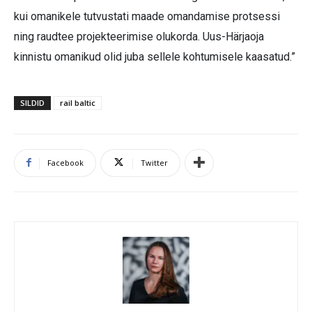
kui omanikele tutvustati maade omandamise protsessi
ning raudtee projekteerimise olukorda. Uus-Härjaoja
kinnistu omanikud olid juba sellele kohtumisele kaasatud.”
SILDID
rail baltic
Facebook
Twitter