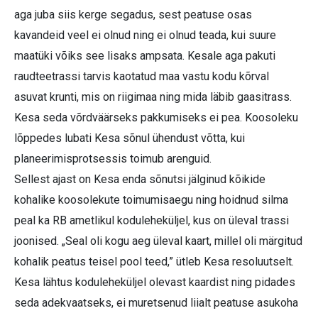
aga juba siis kerge segadus, sest peatuse osas
kavandeid veel ei olnud ning ei olnud teada, kui suure
maatüki võiks see lisaks ampsata. Kesale aga pakuti
raudteetrassi tarvis kaotatud maa vastu kodu kõrval
asuvat krunti, mis on riigimaa ning mida läbib gaasitrass.
Kesa seda võrdväärseks pakkumiseks ei pea. Koosoleku
lõppedes lubati Kesa sõnul ühendust võtta, kui
planeerimisprotsessis toimub arenguid.
Sellest ajast on Kesa enda sõnutsi jälginud kõikide
kohalike koosolekute toimumisaegu ning hoidnud silma
peal ka RB ametlikul koduleheküljel, kus on üleval trassi
joonised. „Seal oli kogu aeg üleval kaart, millel oli märgitud
kohalik peatus teisel pool teed,” ütleb Kesa resoluutselt.
Kesa lähtus koduleheküljel olevast kaardist ning pidades
seda adekvaatseks, ei muretsenud liialt peatuse asukoha