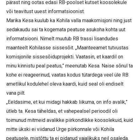
pärast ning ootas edasi RB-poolset kutset koosolekule
või teavitust uuest informatsioonist.
Marika Kesa kuulub ka Kohila valla maakomisjoni ning just
sedakaudu sai ta kogemata peatuse asukoha kohta uut
informatsiooni. Nimelt muutub RB trassi lisandudes
maanteelt Kohilasse sissesõit. „Maanteeamet tutvustas
komisjonile sissesõiduprojekti. Vaatasin, et kaardil on
minu kinnistu peal peatus,” meenutab Kesa. Naise sõnul ta
kohe ei reageerinud, vaatas kodus tütardega veel üle RB
ametlikul kodulehel oleva kaardi, kuid seal oli endiselt
vana pilt.
„Eeldasime, et kui midagi hakkab liikuma, on info avalik,”
ütleb ta. Kesa täheldas, et vahepealsel perioodil oli
toimunud mitmeid avalikke piirkondlikke koosolekuid, kuid
mitte ükski ei viidanud Urge piirkonnale või Kohila
peatusele, mistõttu ta ei pidanud vajalikuks neil osaleda.